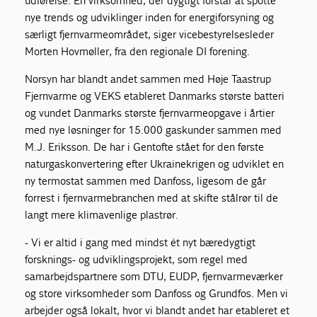
udførelse. En virksomhed, der dygtigt forstår at spotte
nye trends og udviklinger inden for energiforsyning og
særligt fjernvarmeområdet, siger vicebestyrelsesleder
Morten Hovmøller, fra den regionale DI forening.
Norsyn har blandt andet sammen med Høje Taastrup
Fjernvarme og VEKS etableret Danmarks største batteri
og vundet Danmarks største fjernvarmeopgave i årtier
med nye løsninger for 15.000 gaskunder sammen med
M.J. Eriksson. De har i Gentofte stået for den første
naturgaskonvertering efter Ukrainekrigen og udviklet en
ny termostat sammen med Danfoss, ligesom de går
forrest i fjernvarmebranchen med at skifte stålrør til de
langt mere klimavenlige plastrør.
- Vi er altid i gang med mindst ét nyt bæredygtigt
forsknings- og udviklingsprojekt, som regel med
samarbejdspartnere som DTU, EUDP, fjernvarmeværker
og store virksomheder som Danfoss og Grundfos. Men vi
arbejder også lokalt, hvor vi blandt andet har etableret et