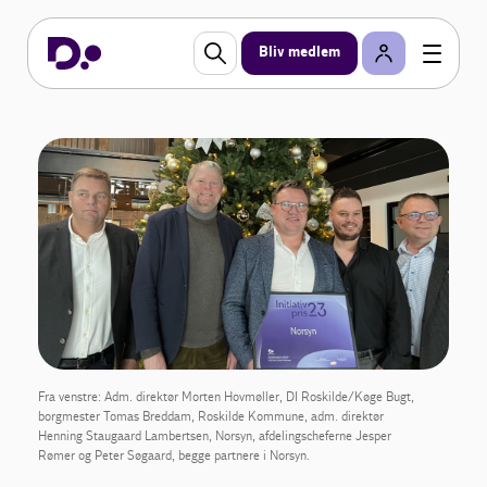
Bliv medlem
Fra venstre: Adm. direktør Morten Hovmøller, DI Roskilde/Køge Bugt,
borgmester Tomas Breddam, Roskilde Kommune, adm. direktør
Henning Staugaard Lambertsen, Norsyn, afdelingscheferne Jesper
Rømer og Peter Søgaard, begge partnere i Norsyn.