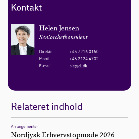
Kontakt
Helen Jensen
Seniorchefkonsulent
Direkte
+45 7216 0150
Mobil
+45 2124 4702
E-mail
hje@di.dk
Relateret indhold
Arrangementer
Nordjysk Erhvervstopmøde 2026