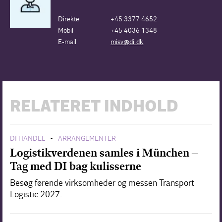
Direkte
+45 3377 4652
Mobil
+45 4036 1348
E-mail
misv@di.dk
RELATERET INDHOLD
DI HANDEL
ARRANGEMENTER
•
Logistikverdenen samles i München –
Tag med DI bag kulisserne
Besøg førende virksomheder og messen Transport
Logistic 2027.