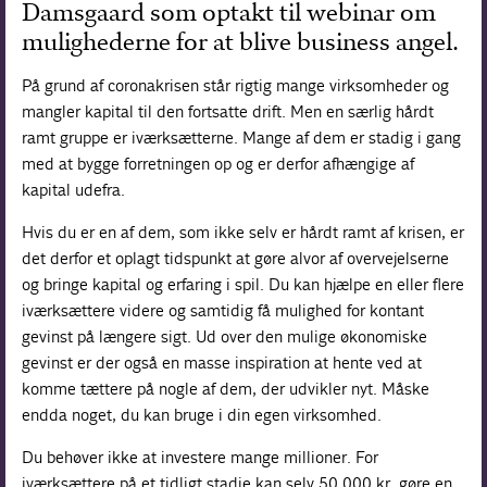
Damsgaard som optakt til webinar om
Forskning
mulighederne for at blive business angel.
På grund af coronakrisen står rigtig mange virksomheder og
mangler kapital til den fortsatte drift. Men en særlig hårdt
ramt gruppe er iværksætterne. Mange af dem er stadig i gang
med at bygge forretningen op og er derfor afhængige af
kapital udefra.
Hvis du er en af dem, som ikke selv er hårdt ramt af krisen, er
det derfor et oplagt tidspunkt at gøre alvor af overvejelserne
og bringe kapital og erfaring i spil. Du kan hjælpe en eller flere
iværksættere videre og samtidig få mulighed for kontant
gevinst på længere sigt. Ud over den mulige økonomiske
gevinst er der også en masse inspiration at hente ved at
komme tættere på nogle af dem, der udvikler nyt. Måske
endda noget, du kan bruge i din egen virksomhed.
Du behøver ikke at investere mange millioner. For
iværksættere på et tidligt stadie kan selv 50.000 kr. gøre en