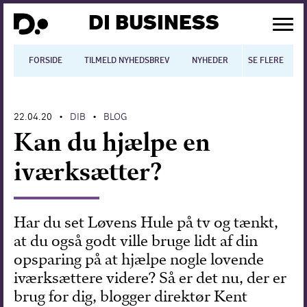
DI BUSINESS
FORSIDE
TILMELD NYHEDSBREV
NYHEDER
SE FLERE
BLOGS
N
22.04.20
DIB
BLOG
•
•
Dansk økonomi
Kan du hjælpe en
Digitalisering
iværksætter?
International økonomi
Arbejdsmiljø
Har du set Løvens Hule på tv og tænkt,
at du også godt ville bruge lidt af din
Arbejdsmarkedet
opsparing på at hjælpe nogle lovende
Uddannelse
iværksættere videre? Så er det nu, der er
brug for dig, blogger direktør Kent
Europapolitik