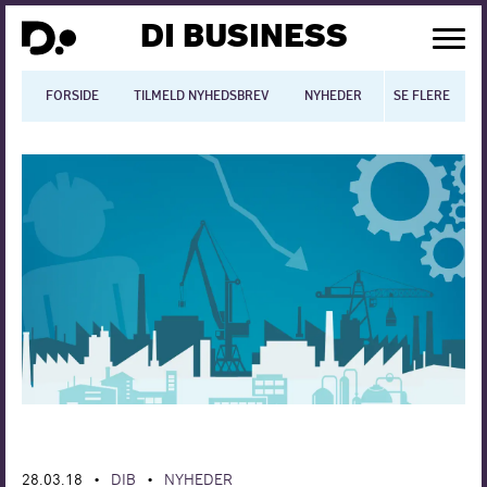
DI BUSINESS
FORSIDE
TILMELD NYHEDSBREV
NYHEDER
SE FLERE
BLOGS
N
Dansk økonomi
Digitalisering
International økonomi
Arbejdsmiljø
Arbejdsmarkedet
Uddannelse
Europapolitik
28.03.18
DIB
NYHEDER
•
•