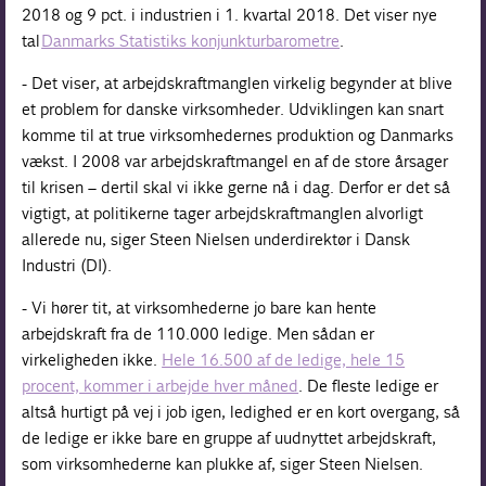
2018 og 9 pct. i industrien i 1. kvartal 2018. Det viser nye
tal
Danmarks Statistiks konjunkturbarometre
.
- Det viser, at arbejdskraftmanglen virkelig begynder at blive
et problem for danske virksomheder. Udviklingen kan snart
komme til at true virksomhedernes produktion og Danmarks
vækst. I 2008 var arbejdskraftmangel en af de store årsager
til krisen – dertil skal vi ikke gerne nå i dag. Derfor er det så
vigtigt, at politikerne tager arbejdskraftmanglen alvorligt
allerede nu, siger Steen Nielsen underdirektør i Dansk
Industri (DI).
- Vi hører tit, at virksomhederne jo bare kan hente
arbejdskraft fra de 110.000 ledige. Men sådan er
virkeligheden ikke.
Hele 16.500 af de ledige, hele 15
procent, kommer i arbejde hver måned
. De fleste ledige er
altså hurtigt på vej i job igen, ledighed er en kort overgang, så
de ledige er ikke bare en gruppe af uudnyttet arbejdskraft,
som virksomhederne kan plukke af, siger Steen Nielsen.