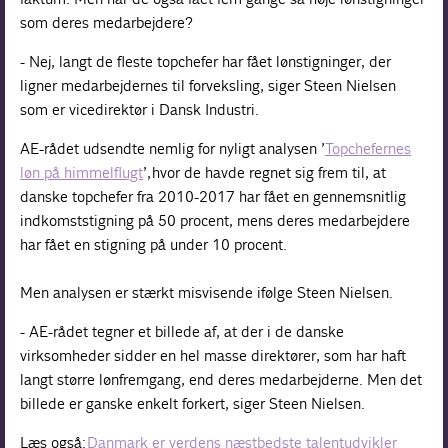
som deres medarbejdere?
- Nej, langt de fleste topchefer har fået lønstigninger, der
ligner medarbejdernes til forveksling, siger Steen Nielsen
som er vicedirektør i Dansk Industri.
AE-rådet udsendte nemlig for nyligt analysen ’
Topchefernes
løn på himmelflugt
’, hvor de havde regnet sig frem til, at
danske topchefer fra 2010-2017 har fået en gennemsnitlig
indkomststigning på 50 procent, mens deres medarbejdere
har fået en stigning på under 10 procent.
Men analysen er stærkt misvisende ifølge Steen Nielsen.
- AE-rådet tegner et billede af, at der i de danske
virksomheder sidder en hel masse direktører, som har haft
langt større lønfremgang, end deres medarbejderne. Men det
billede er ganske enkelt forkert, siger Steen Nielsen.
Læs også:
Danmark er verdens næstbedste talentudvikler