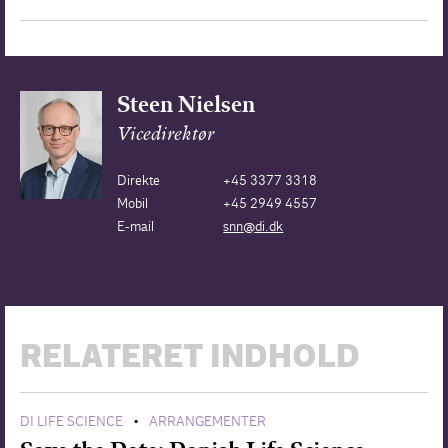
Steen Nielsen
Vicedirektør
Direkte
+45 3377 3318
Mobil
+45 2949 4557
E-mail
snn@di.dk
RELATERET INDHOLD
DI LIFE SCIENCE
ARRANGEMENTER
•