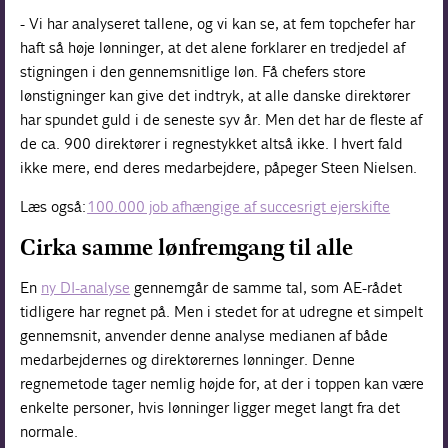
- Vi har analyseret tallene, og vi kan se, at fem topchefer har
haft så høje lønninger, at det alene forklarer en tredjedel af
stigningen i den gennemsnitlige løn. Få chefers store
lønstigninger kan give det indtryk, at alle danske direktører
har spundet guld i de seneste syv år. Men det har de fleste af
de ca. 900 direktører i regnestykket altså ikke. I hvert fald
ikke mere, end deres medarbejdere, påpeger Steen Nielsen.
Læs også:
100.000 job afhængige af succesrigt ejerskifte
Cirka samme lønfremgang til alle
En
ny DI-analyse
gennemgår de samme tal, som AE-rådet
tidligere har regnet på. Men i stedet for at udregne et simpelt
gennemsnit, anvender denne analyse medianen af både
medarbejdernes og direktørernes lønninger. Denne
regnemetode tager nemlig højde for, at der i toppen kan være
enkelte personer, hvis lønninger ligger meget langt fra det
normale.