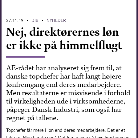
Forskning
27.11.19
DIB
NYHEDER
•
•
Nej, direktørernes løn
er ikke på himmelflugt
AE-rådet har analyseret sig frem til, at
danske topchefer har haft langt højere
lønfremgang end deres medarbejdere.
Men resultaterne er misvisende i forhold
til virkeligheden ude i virksomhederne,
påpeger Dansk Industri, som også har
regnet på tallene.
Topchefer får mere i løn end deres medarbejdere. Det er et
faktum. Men har de også fået fem gange så høje lønstigninger