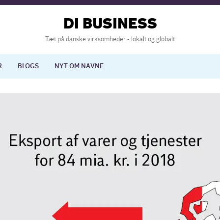
DI BUSINESS
Tæt på danske virksomheder - lokalt og globalt
R
BLOGS
NYT OM NAVNE
lisering
International økonomi
nelse
Europapolitik