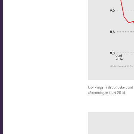
Udviklingen i det britiske pund 
afstemningen i juni 2016.