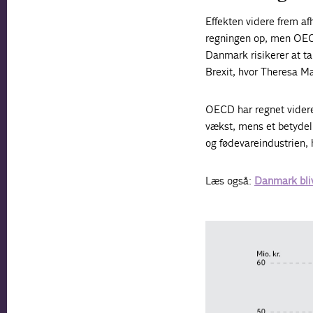
Effekten videre frem afh
regningen op, men OECD
Danmark risikerer at ta
Brexit, hvor Theresa Ma
OECD har regnet videre 
vækst, mens et betydeli
og fødevareindustrien, 
Læs også:
Danmark bliv