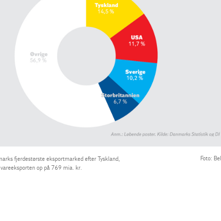
Foto: Be
arks fjerdestørste eksportmarked efter Tyskland,
vareeksporten op på 769 mia. kr.