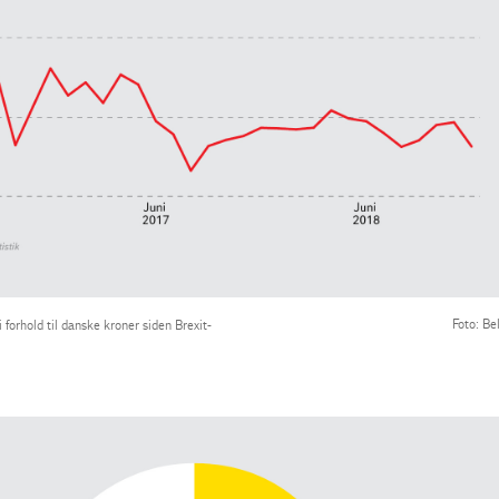
Foto: Be
i forhold til danske kroner siden Brexit-