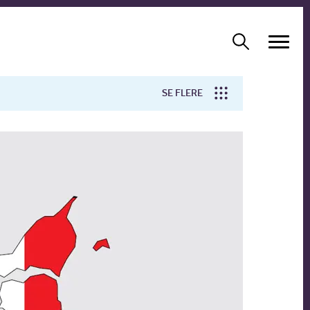
SE FLERE
Arbejdsmiljø
Forskning