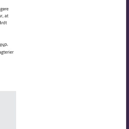
 gøre
r, at
årdt
 BNP-
agterier