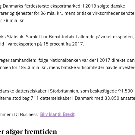
ig Danmarks fjerdestørste eksportmarked. I 2018 solgte danske
rer og tjenester for 86 mia. kr., mens britiske virksomheder sendte
r 78 mia. kr.
ks Statistik. Samlet har Brexit-forløbet allerede påvirket eksporten,
ald i vareeksporten på 15 procent fra 2017.
reger samhandlen: Ifølge Nationalbanken var der i 2017 direkte da
tannien for 184,3 mia. kr., mens britiske virksomheder havde invester
danske datterselskaber i Storbritannien, som beskæftigede 91.500
iterne stod bag 711 datterselskaber i Danmark med 33.850 ansatte
mmer i DI Business:
Bliv klar til Brexit
er afgør fremtiden