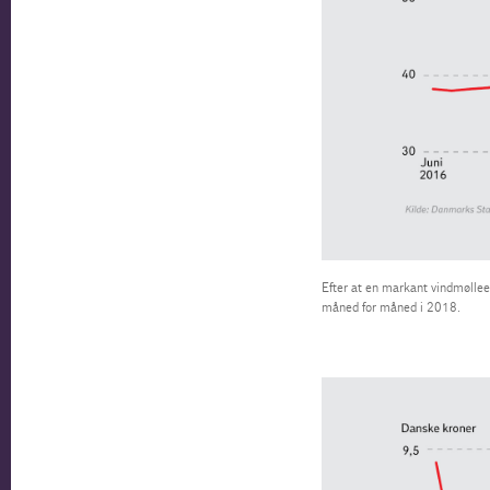
Efter at en markant vindmølleek
måned for måned i 2018.