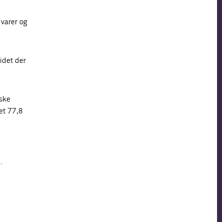
 varer og
 idet der
nske
et 77,8
.