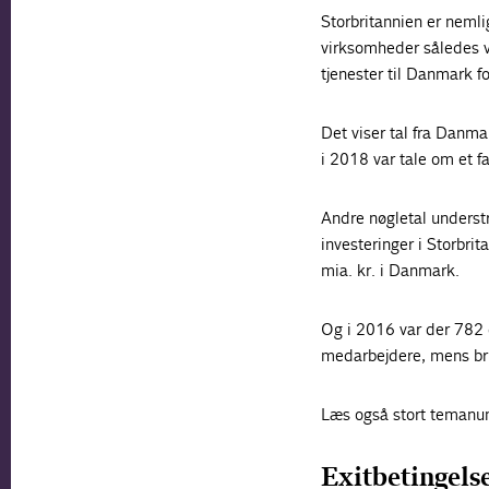
Storbritannien er neml
virksomheder således va
tjenester til Danmark fo
Det viser tal fra Danmar
i 2018 var tale om et f
Andre nøgletal underst
investeringer i Storbri
mia. kr. i Danmark.
Og i 2016 var der 782 
medarbejdere, mens br
Læs også stort temanu
Exitbetingels