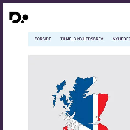
FORSIDE
TILMELD NYHEDSBREV
NYHEDE
Dansk økonomi
Digita
Arbejdsmarkedet
Uddan