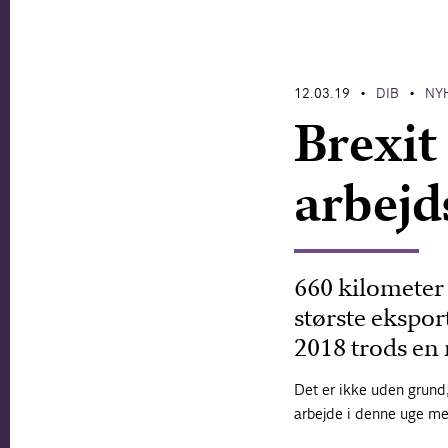
12.03.19
DIB
NY
•
•
Brexit
arbejd
660 kilometer
største ekspo
2018 trods en 
Det er ikke uden grund
arbejde i denne uge med 