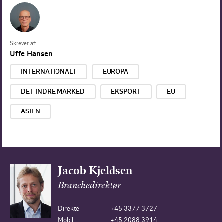
Skrevet af:
Uffe Hansen
INTERNATIONALT
EUROPA
DET INDRE MARKED
EKSPORT
EU
ASIEN
Jacob Kjeldsen
Branchedirektør
Direkte
+45 3377 3727
Mobil
+45 2088 3914