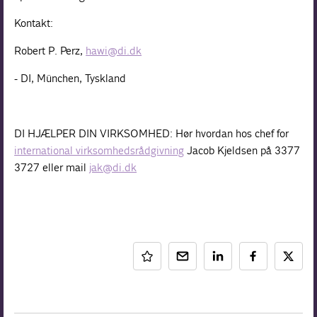
Kontakt:
Robert P. Perz,
hawi@di.dk
- DI, München, Tyskland
DI HJÆLPER DIN VIRKSOMHED: Hør hvordan hos chef for
international virksomhedsrådgivning
Jacob Kjeldsen på 3377
3727 eller mail
jak@di.dk