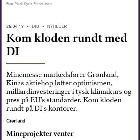
Foto: Mads Quist Frederiksen
Forskning
26.04.19
DIB
NYHEDER
•
•
Kom kloden rundt med
DI
Minemesse markedsfører Grønland,
Kinas aktiehop løfter optimismen,
milliardinvesteringer i tysk klimakurs og
pres på EU’s standarder. Kom kloden
rundt på DI's kontorer.
Grønland
Mineprojekter venter