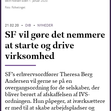
Bech-Nielsen siden 1. januar 2020.
Foto: Folketinget
Forskning
21.02.20
DIB
NYHEDER
•
•
SF vil gøre det nemmere
at starte og drive
virksomhed
SF’s erhvervsordfører Theresa Berg
Andersen vil gerne se på en
overgangsordning for de selskaber, der
bliver berørt af afskaffelsen af IVS-
ordningen. Hun påpeger, at iværksættere
er med til at skabe arbejdspladser og