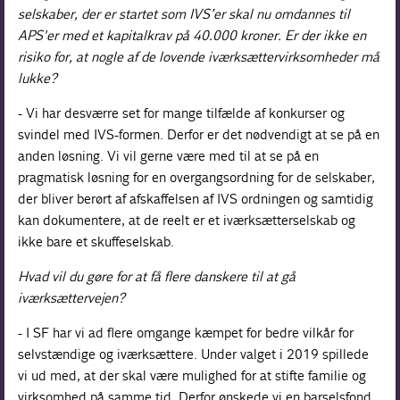
selskaber, der er startet som IVS’er skal nu omdannes til
APS'er med et kapitalkrav på 40.000 kroner. Er der ikke en
risiko for, at nogle af de lovende iværksættervirksomheder må
lukke?
- Vi har desværre set for mange tilfælde af konkurser og
svindel med IVS-formen. Derfor er det nødvendigt at se på en
anden løsning. Vi vil gerne være med til at se på en
pragmatisk løsning for en overgangsordning for de selskaber,
der bliver berørt af afskaffelsen af IVS ordningen og samtidig
kan dokumentere, at de reelt er et iværksætterselskab og
ikke bare et skuffeselskab.
Hvad vil du gøre for at få flere danskere til at gå
iværksættervejen?
- I SF har vi ad flere omgange kæmpet for bedre vilkår for
selvstændige og iværksættere. Under valget i 2019 spillede
vi ud med, at der skal være mulighed for at stifte familie og
virksomhed på samme tid. Derfor ønskede vi en barselsfond