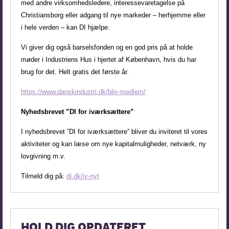
med andre virksomhedsledere,
interessevaretagelse på
Christiansborg eller
adgang til nye markeder – herhjemme eller
i hele
verden – kan DI hjælpe.
Vi giver dig også barselsfonden og en god pris
på at holde
møder i Industriens Hus i hjertet af
København, hvis du har
brug for det. Helt gratis
det første år.
https://www.danskindustri.dk/bliv-medlem/
Nyhedsbrevet ”DI for iværksættere”
I nyhedsbrevet ”DI for iværksættere” bliver
du inviteret til vores
aktiviteter og kan læse
om nye kapitalmuligheder, netværk, ny
lovgivning
m.v.
Tilmeld dig på:
di.dk/iv-nyt
HOLD DIG OPDATERET