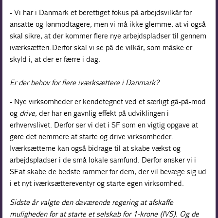
- Vi har i Danmark et berettiget fokus på arbejdsvilkår for
ansatte og lønmodtagere, men vi må ikke glemme, at vi også
skal sikre, at der kommer flere nye arbejdspladser til gennem
iværksætteri. Derfor skal vi se på de vilkår, som måske er
skyld i, at der er færre i dag.
Er der behov for flere iværksættere i Danmark?
- Nye virksomheder er kendetegnet ved et særligt gå-på-mod
og
drive
, der har en gavnlig effekt på udviklingen i
erhvervslivet. Derfor ser vi det i SF som en vigtig opgave at
gøre det nemmere at starte og drive virksomheder.
Iværksætterne kan også bidrage til at skabe vækst og
arbejdspladser i de små lokale samfund. Derfor ønsker vi i
SF at skabe de bedste rammer for dem, der vil bevæge sig ud
i et nyt iværksættereventyr og starte egen virksomhed.
Sidste år valgte den daværende regering at afskaffe
muligheden for at starte et selskab for 1-krone (IVS). Og de