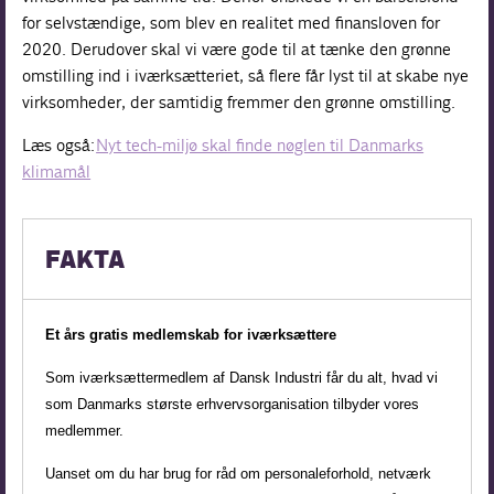
for selvstændige, som blev en realitet med finansloven for
2020. Derudover skal vi være gode til at tænke den grønne
omstilling ind i iværksætteriet, så flere får lyst til at skabe nye
virksomheder, der samtidig fremmer den grønne omstilling.
Læs også:
Nyt tech-miljø skal finde nøglen til Danmarks
klimamål
FAKTA
Et års gratis medlemskab for iværksættere
Som iværksættermedlem af Dansk Industri
får du alt, hvad vi
som Danmarks største
erhvervsorganisation tilbyder vores
medlemmer.
Uanset om du har brug for råd om personaleforhold,
netværk