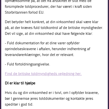
opmærksomme på, at det fra årsskiftet er slut med de
forsimplede toldprocedurer, der har været i kraft siden
Storbritannien forlod EU.
Det betyder helt konkret, at din virksomhed skal være klar
på, at der kræves fuld toldkontrol af de britiske myndigheder.
Det vil sige, at din virksomhed skal have følgende klar:
- Fuld dokumentation for at dine varer opfylder
oprindelseskravene i aftalen, herunder indhentning af
leverandørerklæringer, hvor det er relevant.
- Fuld fortoldningsangivelse.
Find de britiske toldmyndigheds vejledning her.
DI er klar til hjælpe
Hvis du og din virksomhed er i tvivl, om I opfylder kravene,
bør I gennemse jeres tolddokumenter og kontakte jeres
speditør i god tid.