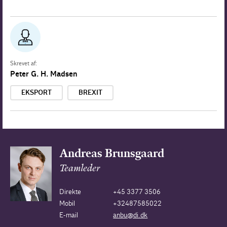
Skrevet af:
Peter G. H. Madsen
EKSPORT
BREXIT
Andreas Brunsgaard
Teamleder
Direkte
+45 3377 3506
Mobil
+32487585022
E-mail
anbu@di.dk