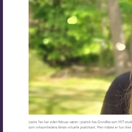
Leslie Yan har siden februar været i praktik hos Grundfos som MIT-stu
som virksomhedens første virtuelle praktikant. Men måske er hun ikke 