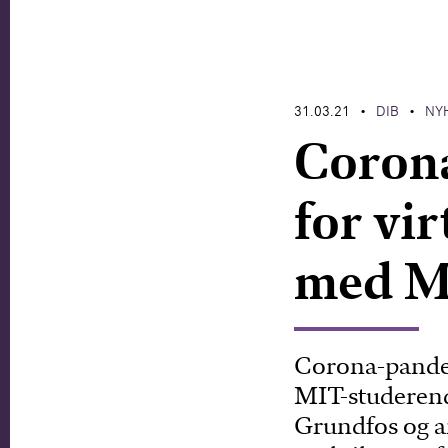
31.03.21
DIB
NY
•
•
Coron
for vi
med M
Corona-pandem
MIT-studerend
Grundfos og a