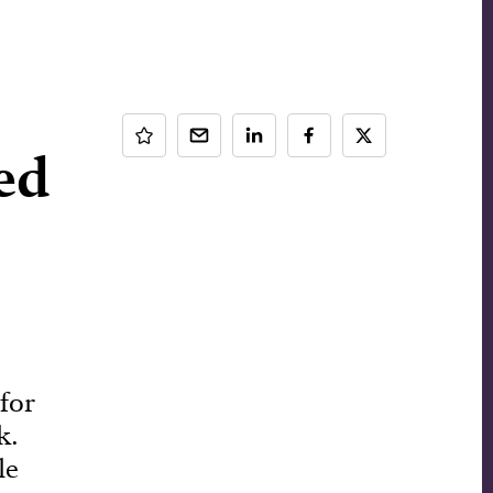
ed
b
for
k.
le