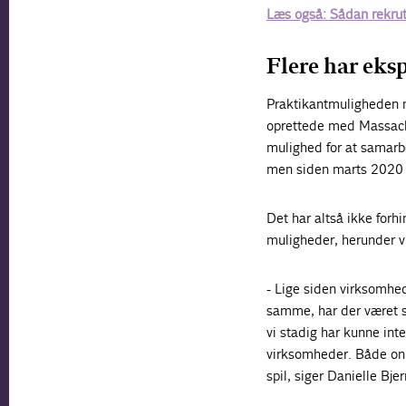
Læs også: Sådan rekrutt
Flere har eks
Praktikantmuligheden m
oprettede med Massachu
mulighed for at samarbe
men siden marts 2020 
Det har altså ikke for
muligheder, herunder vi
- Lige siden virksomhed
samme, har der været s
vi stadig har kunne in
virksomheder. Både onli
spil, siger Danielle Bje