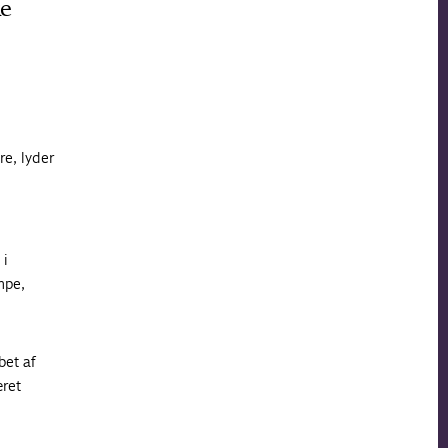
ke
e, lyder
 i
mpe,
bet af
æret