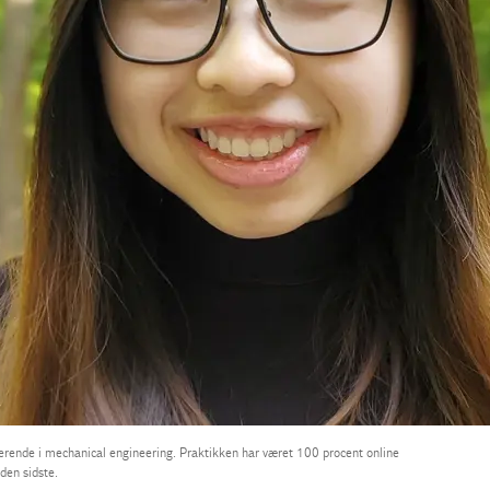
derende i mechanical engineering. Praktikken har været 100 procent online
den sidste.