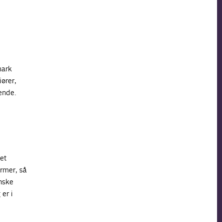
mark
ører,
ende.
et
rmer, så
nske
er i