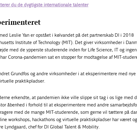
erer du de dygtigste internationale talenter
perimenteret
ed Leslie Yan er opstået i kølvandet på det partnerskab DI i 2018
setts Institute of Technology (MIT). Det giver virksomheder i Dan
jde med de ypperste studerende inden for Life Science, IT og ingeni
har Corona-pandemien sat en stopper for modtagelse af MIT-studer
hindret Grundfos og andre virksomheder i at eksperimentere med nye
rtuelle praktikpladser.
erne erkendte, at pandemien ikke ville slippe sit tag i os lige med d
tor åbenhed i forhold til at eksperimentere med andre samarbejdsfo
teragere med de mange MIT-studerende, som gerne vil tættere på da
ne workshops, hackathons og virtuelle praktiskpladser har været og 
rre Lyndgaard, chef for DI Global Talent & Mobility.