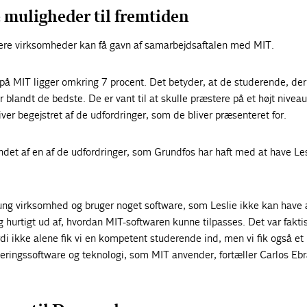
 muligheder til fremtiden
ere virksomheder kan få gavn af samarbejdsaftalen med MIT.
på MIT ligger omkring 7 procent. Det betyder, at de studerende, der
 blandt de bedste. De er vant til at skulle præstere på et højt niveau
iver begejstret af de udfordringer, som de bliver præsenteret for.
det af en af de udfordringer, som Grundfos har haft med at have Les
 tung virksomhed og bruger noget software, som Leslie ikke kan have
og hurtigt ud af, hvordan MIT-softwaren kunne tilpasses. Det var fakti
rdi ikke alene fik vi en kompetent studerende ind, men vi fik også et 
leringssoftware og teknologi, som MIT anvender, fortæller Carlos Eb