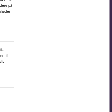
idere på
omheder
fra
r til
livet.