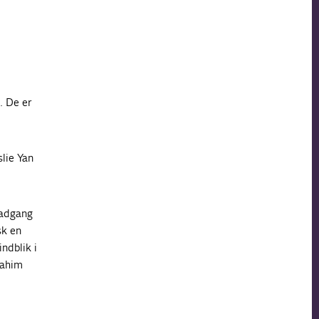
. De er
lie Yan
 adgang
sk en
indblik i
rahim