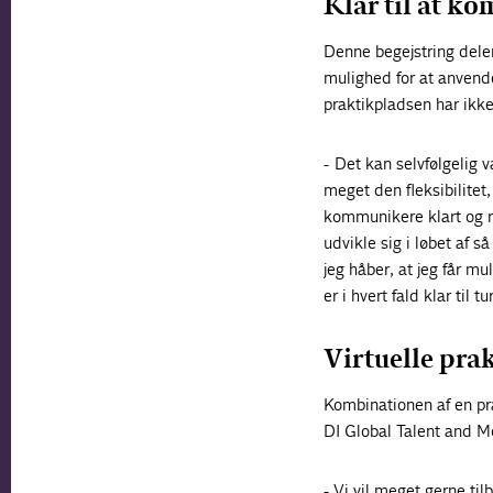
Klar til at k
Denne begejstring dele
mulighed for at anvend
praktikpladsen har ikk
- Det kan selvfølgelig 
meget den fleksibilitet,
kommunikere klart og r
udvikle sig i løbet af 
jeg håber, at jeg får 
er i hvert fald klar til 
Virtuelle prak
Kombinationen af en pra
DI Global Talent and Mo
- Vi vil meget gerne t