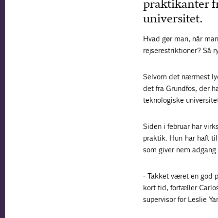
praktikanter f
universitet.
Hvad gør man, når man
rejserestriktioner? Så 
Selvom det nærmest lyd
det fra Grundfos, der ha
teknologiske universite
Siden i februar har vir
praktik. Hun har haft t
som giver nem adgang ti
- Takket været en god p
kort tid, fortæller Car
supervisor for Leslie Ya