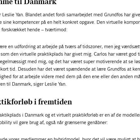
omme til Danmark
r Leslie Yan. Blandet andet fordi samarbejdet med Grundfos har giv
e sine kompetencer på en helt konkret opgave. Den virtuelle kompon
e forskrækket hende – tværtimod:
være en udfordring at arbejde på tværs af tidszoner, men jeg værdsæt
 som den virtuelle praktikplads har givet mig. Carlos har været god ti
egelmæssigt med mig, og det har været super motiverende at se lø
så kort tid. Desuden har det været spændende at lære Grundfos at ke
mulighed for at arbejde videre med dem på den ene eller den anden m
turen til Danmark, siger Leslie Yan.
tikforløb i fremtiden
ktikplads i Danmark og et virtuelt praktikforløb er en af de modelle
bility vil gøre brug af, også når grænserne genåbner:
ilbyde vores medlemmer en hybridmodel, hvor det vil være muligt at 