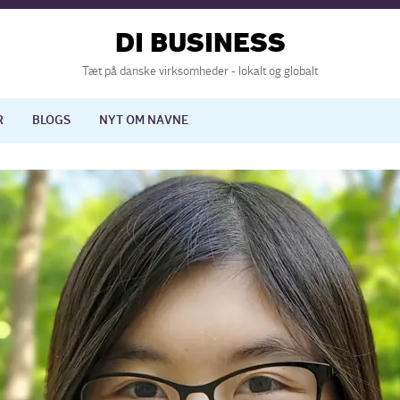
DI BUSINESS
Tæt på danske virksomheder - lokalt og globalt
R
BLOGS
NYT OM NAVNE
lisering
International økonomi
nelse
Europapolitik