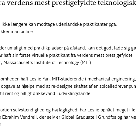
ra verdens mest prestigefyldte teknologis
 ikke længere kan modtage udenlandske praktikanter pga.
rykker man online.
er umuligt med praktikpladser på afstand, kan det godt lade sig gør
r haft sin første virtuelle praktikant fra verdens mest prestigefyldte
t, Massachusetts Institute of Technology (MIT).
ksomheden haft Leslie Yan, MIT-studerende i mechanical engineering,
il opgave at hjælpe med at re-designe skaftet af en solcelledreven pu
l rent og billigt drikkevand i udviklingslande.
ortion selvstændighed og høj faglighed, har Leslie opnået meget i lø
los Ebrahim Vendrell, der selv er Global Graduate i Grundfos og har v
n.