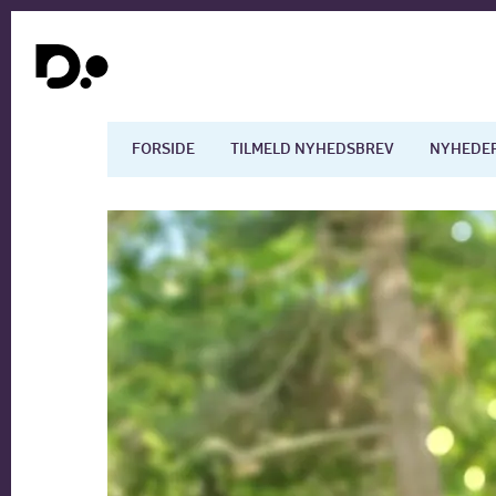
FORSIDE
TILMELD NYHEDSBREV
NYHEDE
Dansk økonomi
Digita
Arbejdsmarkedet
Uddan