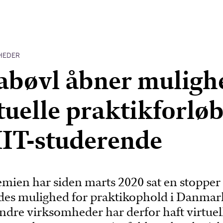
HEDER
abøvl åbner muligh
rtuelle praktikforlø
IT-studerende
ien har siden marts 2020 sat en stopper 
es mulighed for praktikophold i Danmar
ndre virksomheder har derfor haft virtuel