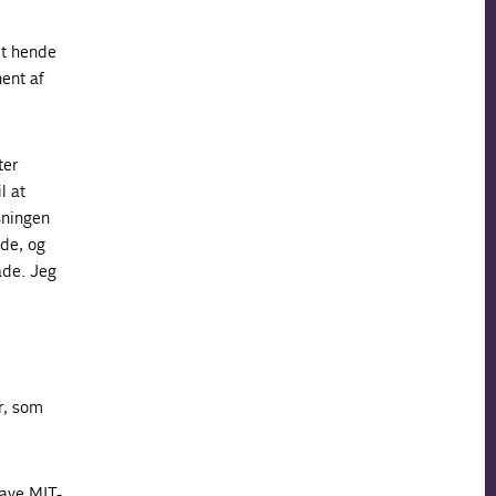
et hende
ent af
ter
l at
sningen
nde, og
åde. Jeg
r, som
have MIT-