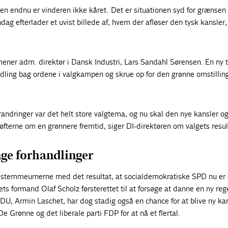
n endnu er vinderen ikke kåret. Det er situationen syd for grænsen e
ag efterlader et uvist billede af, hvem der afløser den tysk kansler
 mener adm. direktør i Dansk Industri, Lars Sandahl Sørensen. En ny 
ndling bag ordene i valgkampen og skrue op for den grønne omstillin
ndringer var det helt store valgtema, og nu skal den nye kansler o
løfterne om en grønnere fremtid, siger DI-direktøren om valgets resul
nge forhandlinger
l stemmeurnerne med det resultat, at socialdemokratiske SPD nu er 
tiets formand Olaf Scholz førsterettet til at forsøge at danne en ny reg
CDU, Armin Laschet, har dog stadig også en chance for at blive ny kan
 De Grønne og det liberale parti FDP for at nå et flertal.