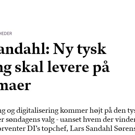
HEDER
andahl: Ny tysk
ng skal levere på
emaer
g og digitalisering kommer højt på den ty
er søndagens valg - uanset hvem der vinde
orventer DI’s topchef, Lars Sandahl Søren