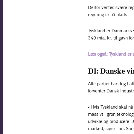
Derfor ventes svære rege
regering er på plads.
Tyskland er Danmarks s
340 mia. kr. til gavn f
Læs også: Tyskland er 
DI: Danske vi
Alle partier har dog haf
forventer Dansk Industr
- Hvis Tyskland skal n
massivt i grøn teknolo
udvikle og producere. J
marked, siger Lars San