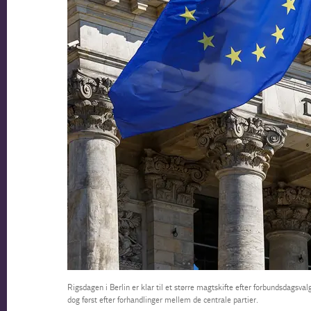
Rigsdagen i Berlin er klar til et større magtskifte efter forbundsdags
dog først efter forhandlinger mellem de centrale partier.