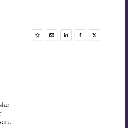
ske
r
sen.