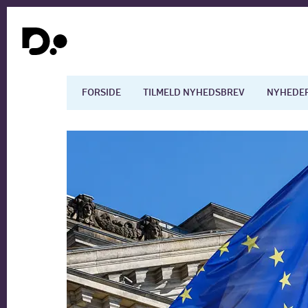
FORSIDE
TILMELD NYHEDSBREV
NYHEDE
Dansk økonomi
Digita
Arbejdsmarkedet
Uddan