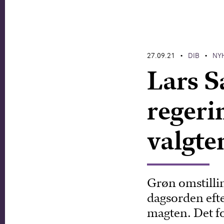
27.09.21
DIB
NY
•
•
Lars S
regeri
valgt
Grøn omstillin
dagsorden eft
magten. Det f