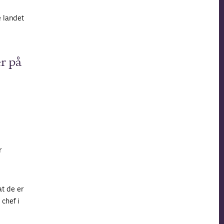
e landet
er på
r
at de er
 chef i