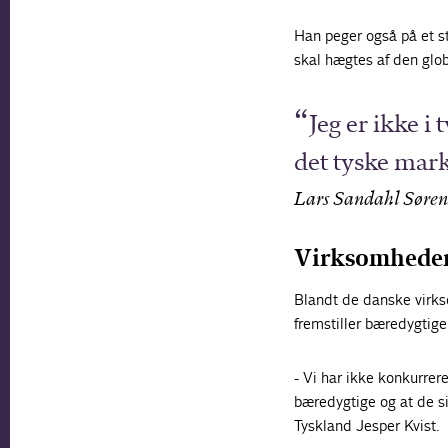
Han peger også på et st
skal hægtes af den glob
Jeg er ikke i
det tyske mar
Lars Sandahl Søren
Virksomheder 
Blandt de danske virkso
fremstiller bæredygtige
- Vi har ikke konkurrer
bæredygtige og at de sik
Tyskland Jesper Kvist.