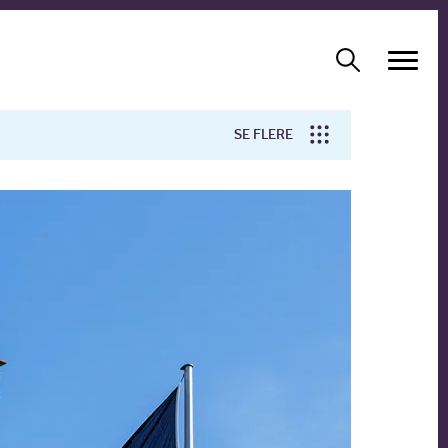
SE FLERE
Arbejdsmiljø
Forskning