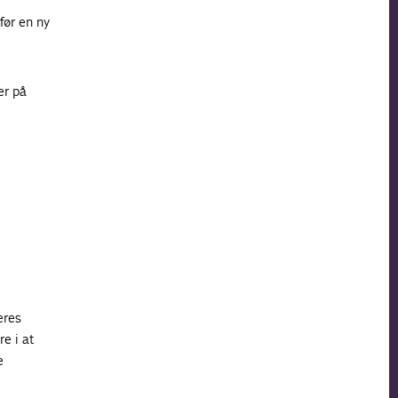
før en ny
er på
eres
e i at
e