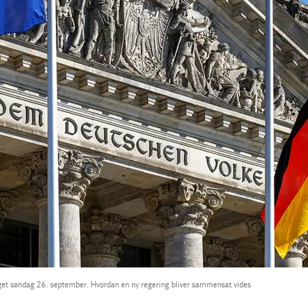
valget søndag 26. september. Hvordan en ny regering bliver sammensat vides