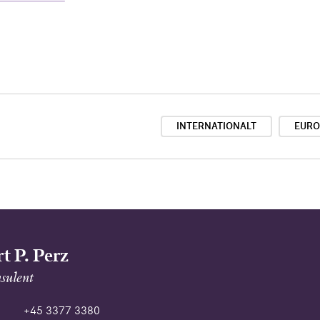
INTERNATIONALT
EURO
t P. Perz
sulent
+45 3377 3380