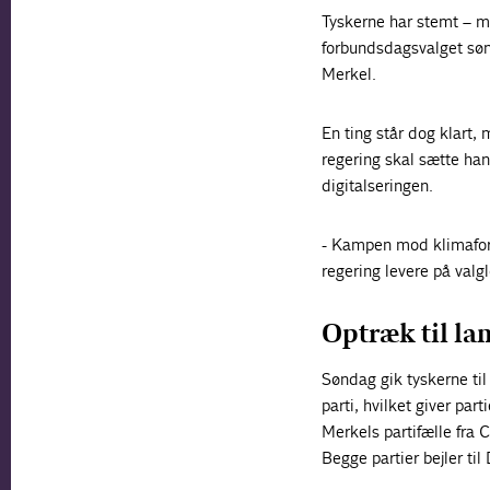
Tyskerne har stemt – me
forbundsdagsvalget sønd
Merkel.
En ting står dog klart,
regering skal sætte ha
digitalseringen.
- Kampen mod klimafora
regering levere på valg
Optræk til la
Søndag gik tyskerne ti
parti, hvilket giver par
Merkels partifælle fra 
Begge partier bejler til