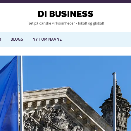
DI BUSINESS
Tæt på danske virksomheder - lokalt og globalt
R
BLOGS
NYT OM NAVNE
lisering
International økonomi
nelse
Europapolitik