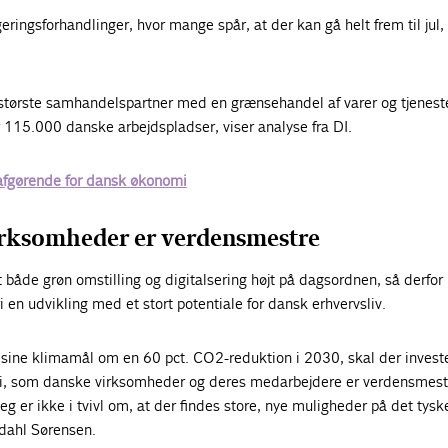
ringsforhandlinger, hvor mange spår, at der kan gå helt frem til jul, 
tørste samhandelspartner med en grænsehandel af varer og tjenest
or 115.000 danske arbejdspladser, viser analyse fra DI.
afgørende for dansk økonomi
rksomheder er verdensmestre
t både grøn omstilling og digitalsering højt på dagsordnen, så derfor
i en udvikling med et stort potentiale for dansk erhvervsliv.
å sine klimamål om en 60 pct. CO2-reduktion i 2030, skal der invest
gi, som danske virksomheder og deres medarbejdere er verdensmestr
eg er ikke i tvivl om, at der findes store, nye muligheder på det tysk
dahl Sørensen.