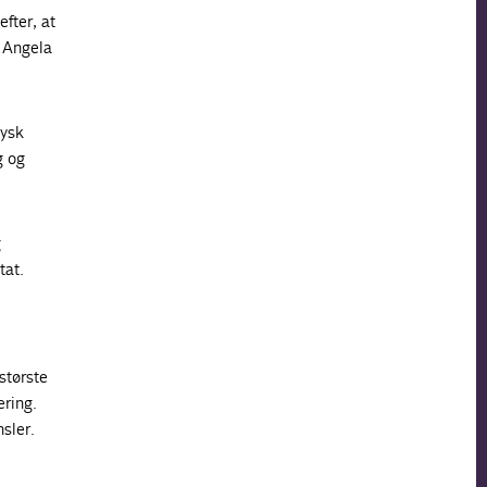
fter, at
, Angela
tysk
g og
g
tat.
største
ering.
sler.