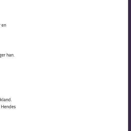
r en
ger han.
skland.
, Hendes