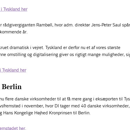
i Tyskland her
 rådgivergiganten Rambøll, hvor adm. direktør Jens-Peter Saul spå
e kommende år.
ruet dramatisk i vejret. Tyskland er derfor nu et af vores største
e omstilling og digitalisering giver os rigtigt mange muligheder, si
 Tyskland her
 Berlin
nu flere danske virksomheder til at få mere gang i eksæporten til Ty
rvsfremstød i november, hvor DI tager med 40 danske virksomheder
 Hans Kongelige Højhed Kronprinsen til Berlin.
emstødet her.