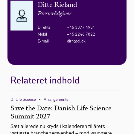
Ditte Rieland
Presserådgiver
Direkte
+45 3377 4951
Mobil
+45 2246 7822
E-mail
dirh@di.dk
Relateret indhold
DI Life Science
Arrangementer
•
Save the Date: Danish Life Science
Summit 2027
Sæt allerede nu kryds i kalenderen til årets
vigtigste branchebegivenhed – mød visionære