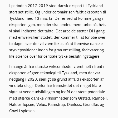
I perioden 2017-2019 stod dansk eksport til Tyskland
stort set stille. Og under coronakrisen faldt eksporten til
Tyskland med 13 mia. kr. Der er ved at komme gang i
eksporten igen, men der skal endnu mere turbo på, hvis
vi skal indhente det tabte. Det arbejde sætter DI i gang
med erhvervsfremstødet, der kommer til at forløbe over
to dage, hvor der vil være fokus på at fremvise danske
styrkepositioner inden for grøn omstilling, fødevarer og
life science over for centrale tyske beslutningstagere.
I mange år har danske virksomheder været helt i front i
eksporten af grøn teknologi til Tyskland, men der var
nedgang i 2020, særligt på grund af fald i eksporten af
vindteknologi. Derfor har fremstødet det meget klare
sigte at vende udviklingen og indfri det store potentiale
med stærke danske virksomheder som Ørsted, Rambøll,
Haldor Topsøe, Velux, Kamstrup, Danfoss, Grundfos og
Cowi i spidsen.