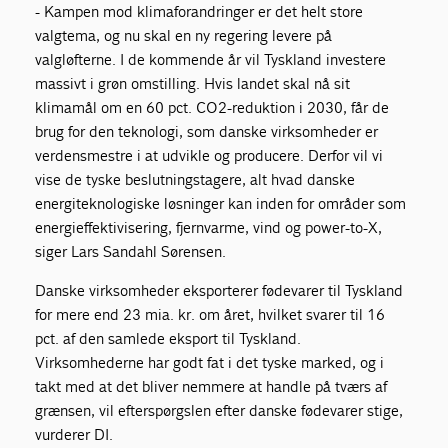
- Kampen mod klimaforandringer er det helt store
valgtema, og nu skal en ny regering levere på
valgløfterne. I de kommende år vil Tyskland investere
massivt i grøn omstilling. Hvis landet skal nå sit
klimamål om en 60 pct. CO2-reduktion i 2030, får de
brug for den teknologi, som danske virksomheder er
verdensmestre i at udvikle og producere. Derfor vil vi
vise de tyske beslutningstagere, alt hvad danske
energiteknologiske løsninger kan inden for områder som
energieffektivisering, fjernvarme, vind og power-to-X,
siger Lars Sandahl Sørensen.
Danske virksomheder eksporterer fødevarer til Tyskland
for mere end 23 mia. kr. om året, hvilket svarer til 16
pct. af den samlede eksport til Tyskland.
Virksomhederne har godt fat i det tyske marked, og i
takt med at det bliver nemmere at handle på tværs af
grænsen, vil efterspørgslen efter danske fødevarer stige,
vurderer DI.