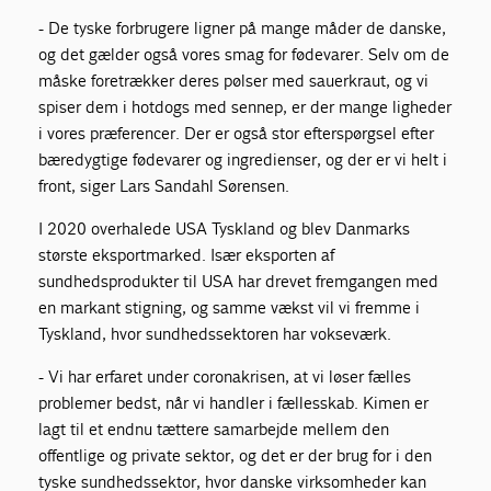
- De tyske forbrugere ligner på mange måder de danske,
og det gælder også vores smag for fødevarer. Selv om de
måske foretrækker deres pølser med sauerkraut, og vi
spiser dem i hotdogs med sennep, er der mange ligheder
i vores præferencer. Der er også stor efterspørgsel efter
bæredygtige fødevarer og ingredienser, og der er vi helt i
front, siger Lars Sandahl Sørensen.
I 2020 overhalede USA Tyskland og blev Danmarks
største eksportmarked. Især eksporten af
sundhedsprodukter til USA har drevet fremgangen med
en markant stigning, og samme vækst vil vi fremme i
Tyskland, hvor sundhedssektoren har vokseværk.
- Vi har erfaret under coronakrisen, at vi løser fælles
problemer bedst, når vi handler i fællesskab. Kimen er
lagt til et endnu tættere samarbejde mellem den
offentlige og private sektor, og det er der brug for i den
tyske sundhedssektor, hvor danske virksomheder kan