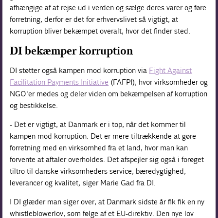
afhængige af at rejse ud i verden og sælge deres varer og føre
forretning, derfor er det for erhvervslivet så vigtigt, at
korruption bliver bekæmpet overalt, hvor det finder sted.
DI bekæmper korruption
DI støtter også kampen mod korruption via
Fight Against
Facilitation Payments Initiative
(FAFPI), hvor virksomheder og
NGO'er mødes og deler viden om bekæmpelsen af korruption
og bestikkelse.
- Det er vigtigt, at Danmark er i top, når det kommer til
kampen mod korruption. Det er mere tiltrækkende at gøre
forretning med en virksomhed fra et land, hvor man kan
forvente at aftaler overholdes. Det afspejler sig også i forøget
tiltro til danske virksomheders service, bæredygtighed,
leverancer og kvalitet
,
siger Marie Gad fra DI.
I DI glæder man siger over, at Danmark sidste år fik fik en ny
whistleblowerlov, som følge af et EU-direktiv. Den nye lov