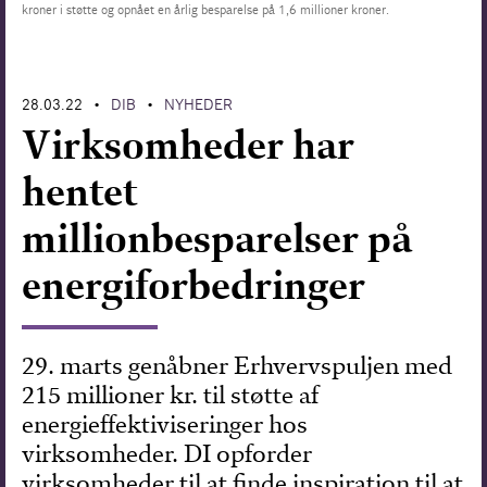
kroner i støtte og opnået en årlig besparelse på 1,6 millioner kroner.
Forskning
28.03.22
DIB
NYHEDER
•
•
Virksomheder har
hentet
millionbesparelser på
energiforbedringer
29. marts genåbner Erhvervspuljen med
215 millioner kr. til støtte af
energieffektiviseringer hos
virksomheder. DI opforder
virksomheder til at finde inspiration til at