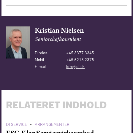
Kristian Nielsen
Seniorchefkonsulent
Direkte
+45 3377 3345
Mobil
+45 5213 2375
E-mail
krni@di.dk
RELATERET INDHOLD
DI SERVICE
ARRANGEMENTER
•