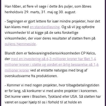
Han håber, at flere vil søge i dette års puljer, som åbnes
henholdsvis 29. marts, 31. maj og 30. august.
- Søgningen er gjort lettere for især mindre projekter, hvor det
kan klares med
en standardløsning
. Og så vil jeg opfordre
virksomheder til at kigge på de seks forskellige
virksomheder, der viser deres resultater af støtten frem på
puljens hjemmeside
.
Blandt dem er fødevareingrediensvirksomheden CP Kelco,
der
med en investering på 6,3 millioner kroner har fået 1,4
millioner kroner i støtte og opnået en årlig besparelse på 1,6
millioner kroner
ved at erstatte naturgas med brug af
overskudsvarme fra produktionen.
- Kommer vi med nogen projekter, hvor tilbagebetalingstiden
er for lang, så konkurrer vi med andre projekter i koncernen.
Det kunne være i Brasilien, Tyskland eller USA. Så støtten har
været en super hjælp til os i forhold til at holde en