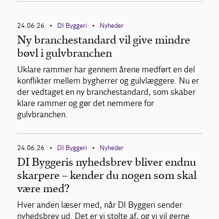
Nyheder
24.06.26
DI Byggeri
Nyheder
•
•
Ny branchestandard vil give mindre
Analyser
bøvl i gulvbranchen
Pressemeddelelser
Uklare rammer har gennem årene medført en del
konflikter mellem bygherrer og gulvlæggere. Nu er
Branchenyt
der vedtaget en ny branchestandard, som skaber
klare rammer og gør det nemmere for
gulvbranchen.
Videoer
24.06.26
DI Byggeri
Nyheder
•
•
DI Byggeris nyhedsbrev bliver endnu
skarpere – kender du nogen som skal
være med?
Hver anden læser med, når DI Byggeri sender
nyhedsbrev ud. Det er vi stolte af, og vi vil gerne