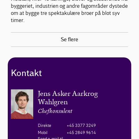
byggeriet, industrien og andre fagområder dystede
om at bygge tre spektakulære broer på blot syv
timer.
Se flere
Kontakt
Jens Asker Aarkrog
Wahlgren
Chefkonsulent
Direkte
+45 3377 3249
Mobil
+45 2849 9614
Send e-mail til