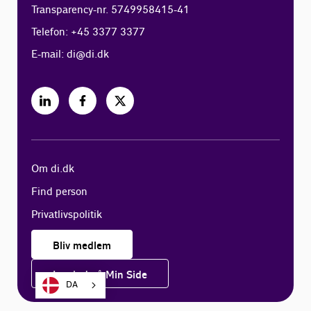
Transparency-nr. 5749958415-41
Telefon: +45 3377 3377
E-mail:
di@di.dk
Om di.dk
Find person
Privatlivspolitik
Bliv medlem
Log ind på Min Side
DA