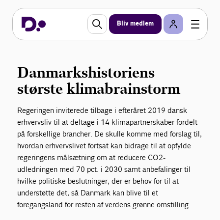
klimapartnerskaber
Bliv medlem
Om ti år skal den danske udledning af CO2 være
reduceret med 70 procent i forhold til 1990. Læs
erhvervslivets hovedanbefalinger til, hvordan vi når
målet.
Danmarkshistoriens
største klimabrainstorm
Regeringen inviterede tilbage i efteråret 2019 dansk
erhvervsliv til at deltage i 14 klimapartnerskaber fordelt
på forskellige brancher. De skulle komme med forslag til,
hvordan erhvervslivet fortsat kan bidrage til at opfylde
regeringens målsætning om at reducere CO2-
udledningen med 70 pct. i 2030 samt anbefalinger til
hvilke politiske beslutninger, der er behov for til at
understøtte det, så Danmark kan blive til et
foregangsland for resten af verdens grønne omstilling.