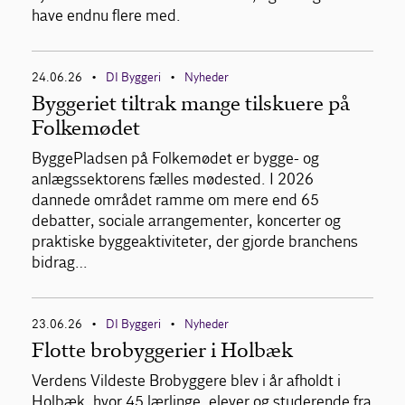
have endnu flere med.
24.06.26
DI Byggeri
Nyheder
•
•
Byggeriet tiltrak mange tilskuere på
Folkemødet
ByggePladsen på Folkemødet er bygge- og
anlægssektorens fælles mødested. I 2026
dannede området ramme om mere end 65
debatter, sociale arrangementer, koncerter og
praktiske byggeaktiviteter, der gjorde branchens
bidrag…
23.06.26
DI Byggeri
Nyheder
•
•
Flotte brobyggerier i Holbæk
Verdens Vildeste Brobyggere blev i år afholdt i
Holbæk, hvor 45 lærlinge, elever og studerende fra