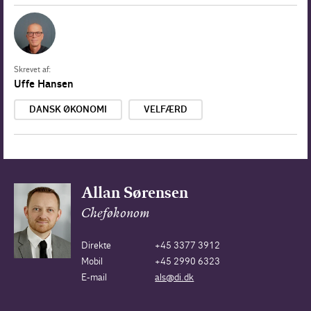
Skrevet af:
Uffe Hansen
DANSK ØKONOMI
VELFÆRD
Allan Sørensen
Cheføkonom
Direkte
+45 3377 3912
Mobil
+45 2990 6323
E-mail
als@di.dk