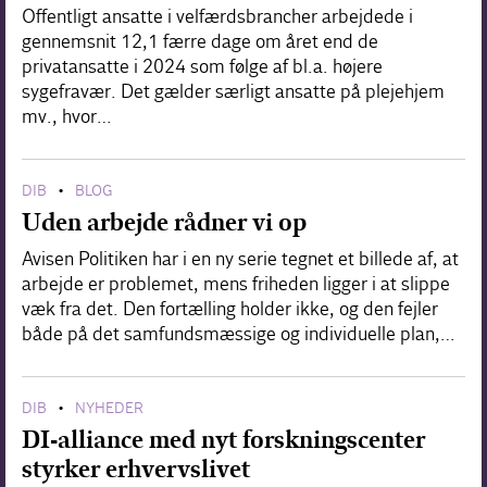
Offentligt ansatte i velfærdsbrancher arbejdede i
gennemsnit 12,1 færre dage om året end de
privatansatte i 2024 som følge af bl.a. højere
sygefravær. Det gælder særligt ansatte på plejehjem
mv., hvor…
DIB
BLOG
•
Uden arbejde rådner vi op
Avisen Politiken har i en ny serie tegnet et billede af, at
arbejde er problemet, mens friheden ligger i at slippe
væk fra det. Den fortælling holder ikke, og den fejler
både på det samfundsmæssige og individuelle plan,…
DIB
NYHEDER
•
DI-alliance med nyt forskningscenter
styrker erhvervslivet