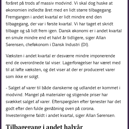
foråret på trods af massiv modvind. Vi skal dog huske at
økonomien indledte året med en lidt større tilbagegang.
Fremgangen i andet kvartal er lidt mindre end den
tilbagegang, der var i første kvartal. Vi har taget et skridt
tilbage og så lidt frem igen. Dansk økonomi er i andet kvartal
en smule mindre end et halvt år tidligere, siger Allan
Sørensen, cheføkonom i Dansk Industri (DI).
Væksten i andet kvartal er desværre mindre imponerende
end de overordnede tal viser. Lagerforøgelser har været med
til at løfte væksten, og det viser at der er produceret varer
som ikke er solgt.
- Salget af varer til både danskerne og udlandet er kommet i
modvind. Mangel på materialer og stigende priser har
svækket salget af varer. Efterspørgslen efter tjenester har det
godt efter den fulde genåbning oven på corona.
Investeringerne faldt i andet kvartal, siger Allan Sørensen.
Tilbagegang i andet halvår