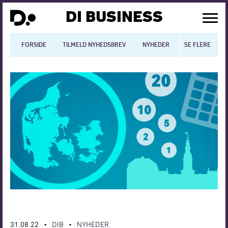
DI BUSINESS
FORSIDE
TILMELD NYHEDSBREV
NYHEDER
SE FLERE
BLOGS
N
Dansk økonomi
Digitalisering
International økonomi
Arbejdsmiljø
Arbejdsmarkedet
Uddannelse
Europapolitik
31.08.22
DIB
NYHEDER
•
•