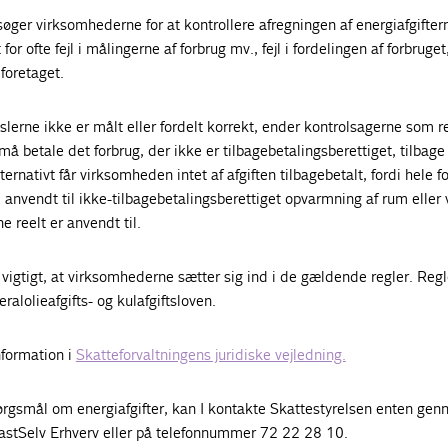
øger virksomhederne for at kontrollere afregningen af energiafgifter
or ofte fejl i målingerne af forbrug mv., fejl i fordelingen af forbruget,
foretaget.
slerne ikke er målt eller fordelt korrekt, ender kontrolsagerne som r
 betale det forbrug, der ikke er tilbagebetalingsberettiget, tilbage 
ernativt får virksomheden intet af afgiften tilbagebetalt, fordi hele f
 anvendt til ikke-tilbagebetalingsberettiget opvarmning af rum eller 
 reelt er anvendt til.
 vigtigt, at virksomhederne sætter sig ind i de gældende regler. Reg
eralolieafgifts- og kulafgiftsloven.
nformation i
Skatteforvaltningens juridiske vejledning.
rgsmål om energiafgifter, kan I kontakte Skattestyrelsen enten ge
astSelv Erhverv eller på telefonnummer 72 22 28 10.