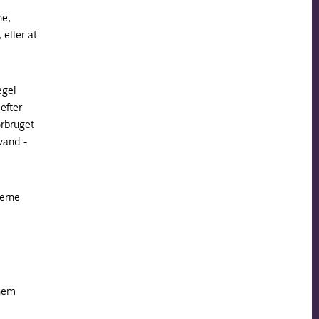
ne,
 eller at
egel
efter
orbruget
vand -
lerne
nnem