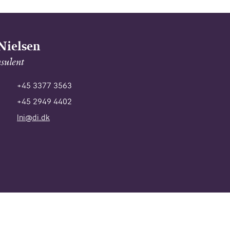
Nielsen
sulent
+45 3377 3563
+45 2949 4402
lni@di.dk