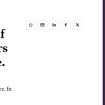
f
rs
.
n
r, fx