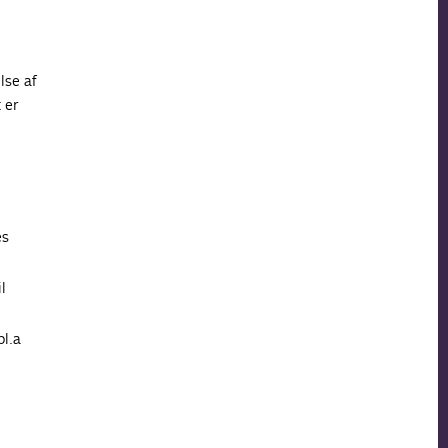
lse af
 er
es
l
bl.a