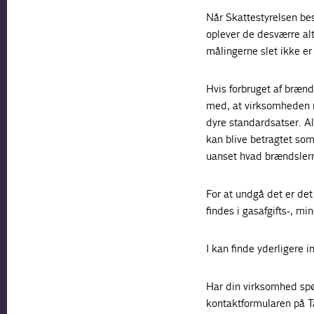
Når Skattestyrelsen bes
oplever de desværre alt f
målingerne slet ikke er 
Hvis forbruget af brænd
med, at virksomheden må
dyre standardsatser. Alt
kan blive betragtet som
uanset hvad brændslerne
For at undgå det er det
findes i gasafgifts-, min
I kan finde yderligere i
Har din virksomhed spø
kontaktformularen på T