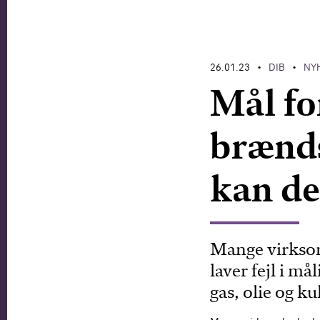
26.01.23
DIB
NY
•
•
Mål fo
brænds
kan de
Mange virksom
laver fejl i må
gas, olie og ku