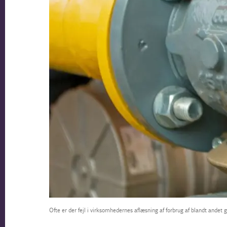
Ofte er der fejl i virksomhedernes aflæsning af forbrug af blandt andet g