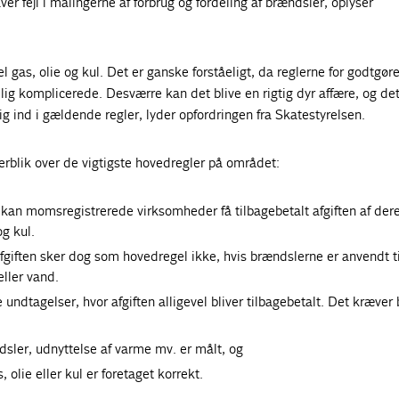
r fejl i målingerne af forbrug og fordeling af brændsler, oplyser
 gas, olie og kul. Det er ganske forståeligt, da reglerne for godtgøre
lig komplicerede. Desværre kan det blive en rigtig dyr affære, og det
sig ind i gældende regler, lyder opfordringen fra Skatestyrelsen.
verblik over de vigtigste hovedregler på området:
an momsregistrerede virksomheder få tilbagebetalt afgiften af der
og kul.
afgiften sker dog som hovedregel ikke, hvis brændslerne er anvendt ti
ller vand.
undtagelser, hvor afgiften alligevel bliver tilbagebetalt. Det kræver 
dsler, udnyttelse af varme mv. er målt, og
, olie eller kul er foretaget korrekt.