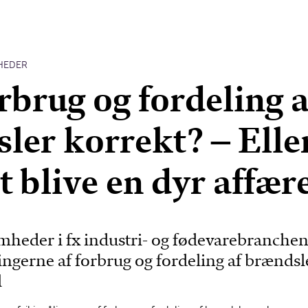
HEDER
rbrug og fordeling a
ler korrekt? – Elle
t blive en dyr affære
heder i fx industri- og fødevarebranche
lingerne af forbrug og fordeling af brændsle
l