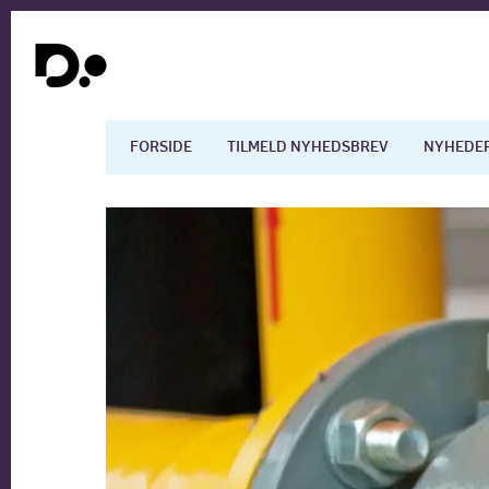
FORSIDE
TILMELD NYHEDSBREV
NYHEDE
Dansk økonomi
Digita
Arbejdsmarkedet
Uddan