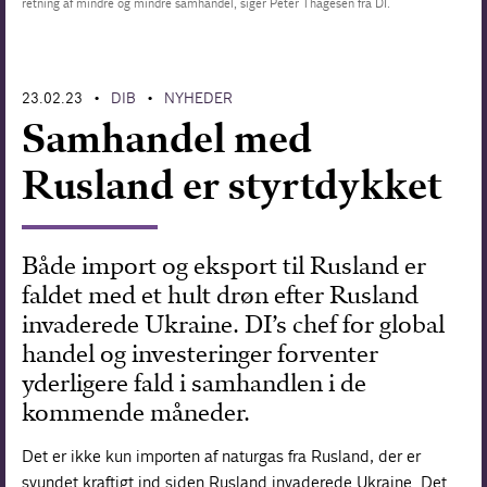
retning af mindre og mindre samhandel, siger Peter Thagesen fra DI.
Forskning
23.02.23
DIB
NYHEDER
•
•
Samhandel med
Rusland er styrtdykket
Både import og eksport til Rusland er
faldet med et hult drøn efter Rusland
invaderede Ukraine. DI’s chef for global
handel og investeringer forventer
yderligere fald i samhandlen i de
kommende måneder.
Det er ikke kun importen af naturgas fra Rusland, der er
svundet kraftigt ind siden Rusland invaderede Ukraine. Det