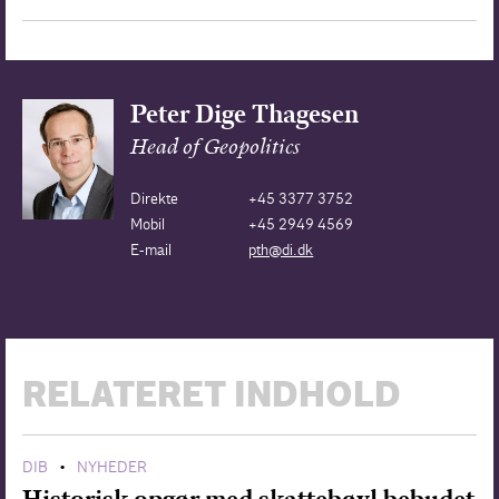
Peter Dige Thagesen
Head of Geopolitics
Direkte
+45 3377 3752
Mobil
+45 2949 4569
E-mail
pth@di.dk
RELATERET INDHOLD
DIB
NYHEDER
•