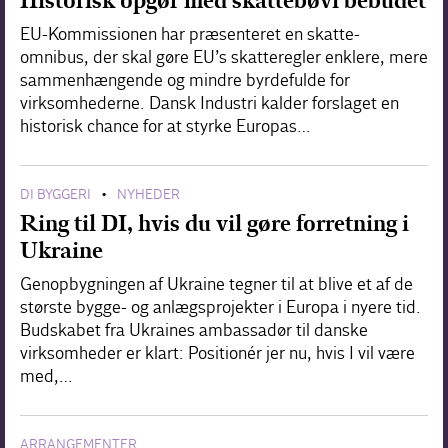
Historisk opgør med skattebøvl bebudet
EU-Kommissionen har præsenteret en skatte-
omnibus, der skal gøre EU’s skatteregler enklere, mere
sammenhængende og mindre byrdefulde for
virksomhederne. Dansk Industri kalder forslaget en
historisk chance for at styrke Europas…
DI BYGGERI
NYHEDER
•
Ring til DI, hvis du vil gøre forretning i
Ukraine
Genopbygningen af Ukraine tegner til at blive et af de
største bygge- og anlægsprojekter i Europa i nyere tid.
Budskabet fra Ukraines ambassadør til danske
virksomheder er klart: Positionér jer nu, hvis I vil være
med,…
ARRANGEMENTER