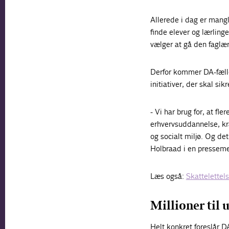
Allerede i dag er mang
finde elever og lærling
vælger at gå den faglær
Derfor kommer DA-fæl
initiativer, der skal si
- Vi har brug for, at fle
erhvervsuddannelse, kræ
og socialt miljø. Og de
Holbraad i en pressem
Læs også:
Skattelettelse
Millioner til 
Helt konkret foreslår D