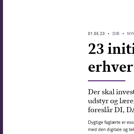
01.05.23
DIB
NY
•
•
23 init
erhve
Der skal invest
udstyr og lær
foreslår DI, DA
Dygtige faglærte er esse
med den digitale og te