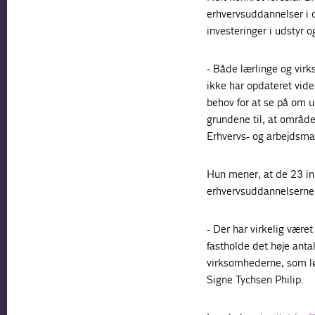
erhvervsuddannelser i 
investeringer i udstyr o
- Både lærlinge og vir
ikke har opdateret vide
behov for at se på om u
grundene til, at området
Erhvervs- og arbejdsma
Hun mener, at de 23 initi
erhvervsuddannelserne 
- Der har virkelig været
fastholde det høje anta
virksomhederne, som lø
Signe Tychsen Philip.