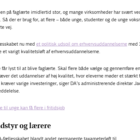
len på faglærte imidlertid stor, og mange virksomheder har svært ve
e. Så der er brug for, at flere – både unge, studenter og de unge voks
te vej.
lesskabet nu med
et politisk udspil om erhvervsuddannelserne
med 
kre et varigt kvalitetsløft af erhvervsuddannelserne.
re får lyst til at blive faglærte. Skal flere både vælge og gennemføre e
ver det uddannelser af høj kvalitet, hvor eleverne møder et stærkt f
t kræver varige investeringer, siger DA’s administrerende direktør J
eddelelse.
 til unge kan få flere i fritidsjob
udstyr og lærere
A-fællesskabet blandt andet permanente taxameterløft til