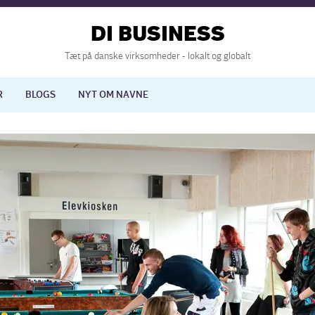
DI BUSINESS
Tæt på danske virksomheder - lokalt og globalt
R
BLOGS
NYT OM NAVNE
lisering
International økonomi
nelse
Europapolitik