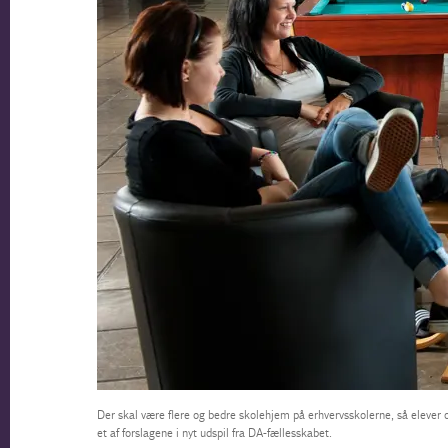
Der skal være flere og bedre skolehjem på erhvervsskolerne, så elever 
et af forslagene i nyt udspil fra DA-fællesskabet.