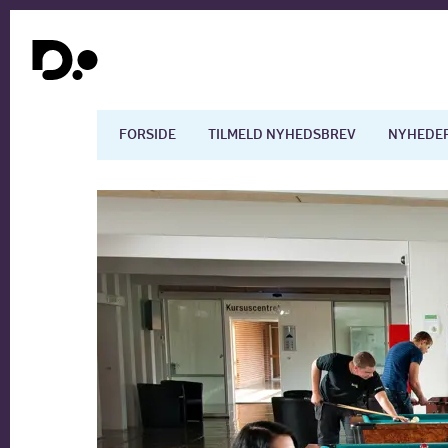
FORSIDE
TILMELD NYHEDSBREV
NYHEDE
Dansk økonomi
Digita
Arbejdsmarkedet
Uddan