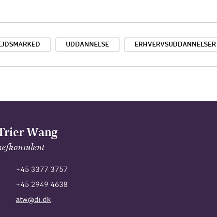
EJDSMARKED
UDDANNELSE
ERHVERVSUDDANNELSER
Trier Wang
hefkonsulent
+45 3377 3757
+45 2949 4638
atw@di.dk