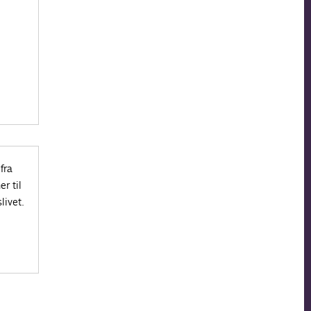
fra
r til
livet.