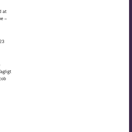
d at
ne –
23
n
agligt
acob