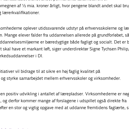
omegnen af ½ mia. kroner årligt, hvor pengene blandt andet skal br
g lærerkvalifikationer.
ksomhederne oplever utidssvarende udstyr på erhvervsskolerne og lær
n. Mange elever falder fra uddannelsen allerede på grundforløbet, så
ddannelsesmiljøerne er bæredygtige både fagligt og socialt. Det er 
 skal have et markant løft, siger underdirektør Signe Tychsen Philip,
rkedsuddannelser i DI.
ativer vil bidrage til at sikre en høj faglig kvalitet på
og styrke samarbejdet mellem erhvervsskoler og virksomheder.
 en positiv udvikling i antallet af lærepladser. Virksomhederne er nøgl
l, og derfor kommer mange af forslagene i udspillet også direkte fra
fter en stor og vigtig opgave med at uddanne fremtidens faglærte, s