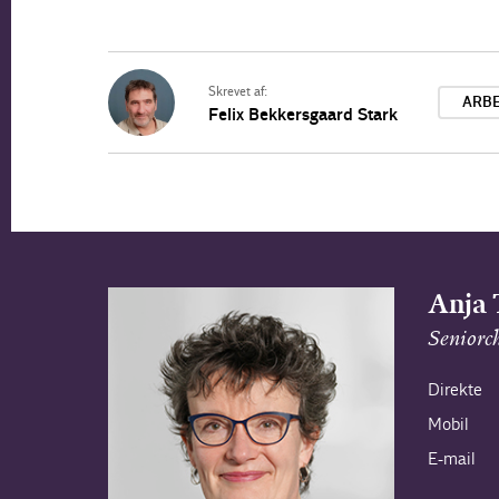
Skrevet af:
ARB
Felix Bekkersgaard Stark
Anja 
Seniorc
Direkte
Mobil
E-mail