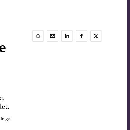
re
e,
det.
 følge