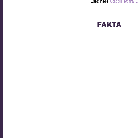
Læs hele
udspillet fra
FAKTA