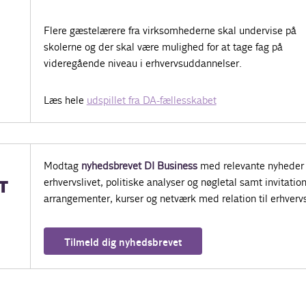
Flere gæstelærere fra virksomhederne skal undervise på
skolerne og der skal være mulighed for at tage fag på
videregående niveau i erhvervsuddannelser.
Læs hele
udspillet fra DA-fællesskabet
Modtag
nyhedsbrevet DI Business
med relevante nyheder 
erhvervslivet, politiske analyser og nøgletal samt invitatione
T
arrangementer, kurser og netværk med relation til erhvervs
Tilmeld dig nyhedsbrevet