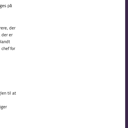
uges på
ere, der
 der er
blandt
 chef for
en til at
iger