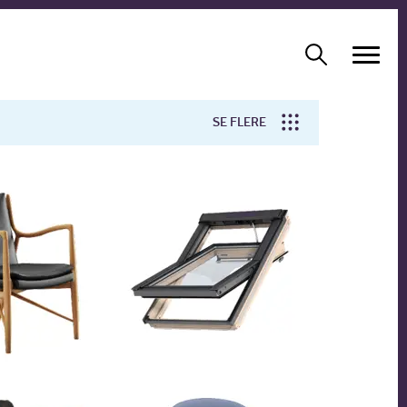
SE FLERE
Arbejdsmiljø
Forskning