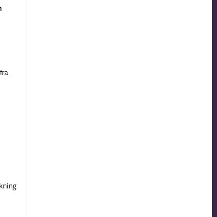
n
fra
kning