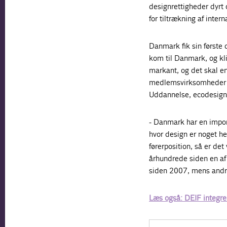
designrettigheder dyrt
for tiltrækning af inter
Danmark fik sin første 
kom til Danmark, og kli
markant, og det skal e
medlemsvirksomheder i D
Uddannelse, ecodesign, 
- Danmark har en impone
hvor design er noget h
førerposition, så er det 
århundrede siden en af d
siden 2007, mens andre
Læs også: DEIF integrer