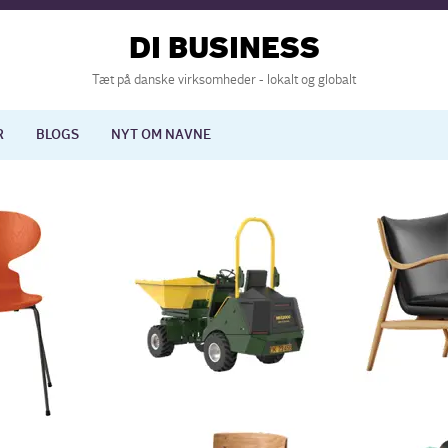
DI BUSINESS
Tæt på danske virksomheder - lokalt og globalt
R
BLOGS
NYT OM NAVNE
lisering
International økonomi
nelse
Europapolitik