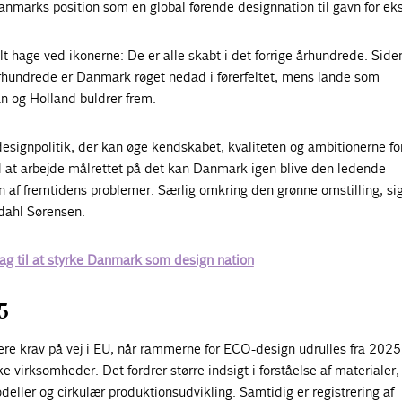
Danmarks position som en global førende designnation til gavn for ek
lt hage ved ikonerne: De er alle skabt i det forrige århundrede. Side
århundrede er Danmark røget nedad i førerfeltet, mens lande som
 og Holland buldrer frem.
 designpolitik, der kan øge kendskabet, kvaliteten og ambitionerne fo
 at arbejde målrettet på det kan Danmark igen blive den ledende
n af fremtidens problemer. Særlig omkring den grønne omstilling, sig
dahl Sørensen.
lag til at styrke Danmark som design nation
5
re krav på vej i EU, når rammerne for ECO-design udrulles fra 2025,
e virksomheder. Det fordrer større indsigt i forståelse af materialer,
deller og cirkulær produktionsudvikling. Samtidig er registrering af