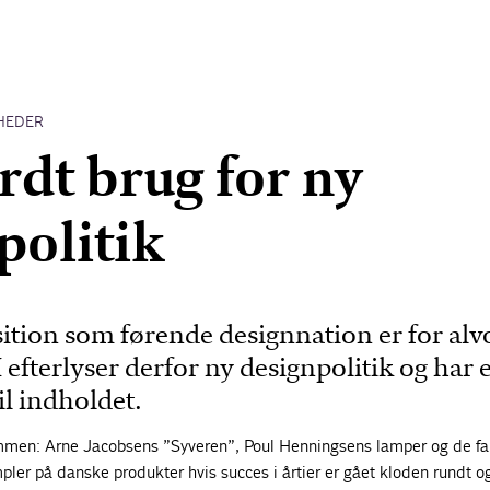
HEDER
rdt brug for ny
politik
tion som førende designnation er for alv
 efterlyser derfor ny designpolitik og har 
til indholdet.
mmen: Arne Jacobsens ”Syveren”, Poul Henningsens lamper og de fa
ler på danske produkter hvis succes i årtier er gået kloden rundt o