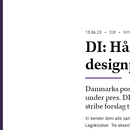
13.06.23
DIB
NY
•
•
DI: Hå
design
Danmarks posi
under pres. DI
stribe forslag 
Vi kender dem alle sa
Legoklodser. Tre eksemp