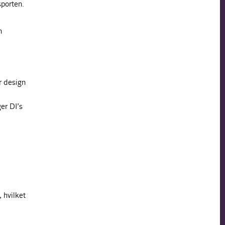
sporten.
n
r design
er DI’s
 hvilket