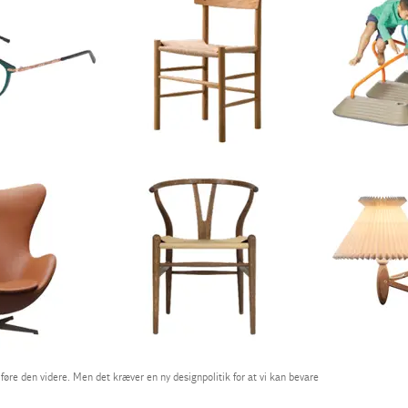
re den videre. Men det kræver en ny designpolitik for at vi kan bevare