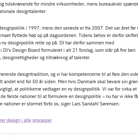
 og tidskrævende for mindre virksomheder, mens bureaukrati spænd
nationale designtalenter.
designpolitik i 1997, mens den seneste er fra 2007. Det var året før
maet flyttede højt op på dagsordenen. Tidens behov er derfor skiftet
n ny designpolitik rette op på. DI har derfor sammen med
I’s Design Board formuleret i alt 21 forslag, som står på fire ben:
designrettigheder og tiltrækning af talenter.
rende designtradition, og vi har kompetencerne til at føre den vide
elt andet end for 50 år siden. Men hvis Danmark skal bevare sin grø
vigtigt, at politikerne vedtager en ny designpolitik. Vi var for cirka et
e første nationer til at formulere en designpolitik – nu har vi ikke f
 nationer er stormet forbi os, siger Lars Sandahl Sørensen.
er design i alle processer