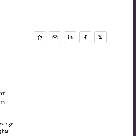
or
en
rverige
g har