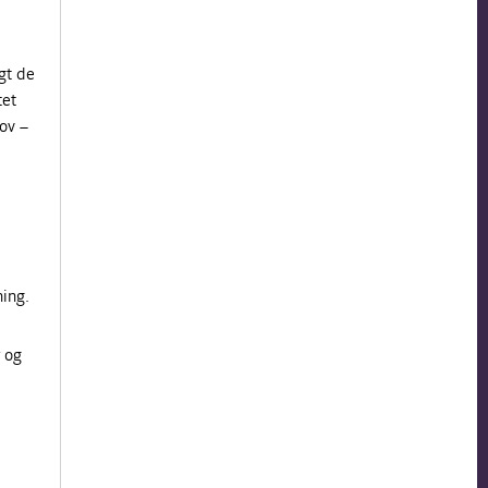
gt de
tet
ov –
ning.
 og