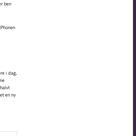
er ben
 iPhonen
re i dag,
nne
 halvt
ået en ny