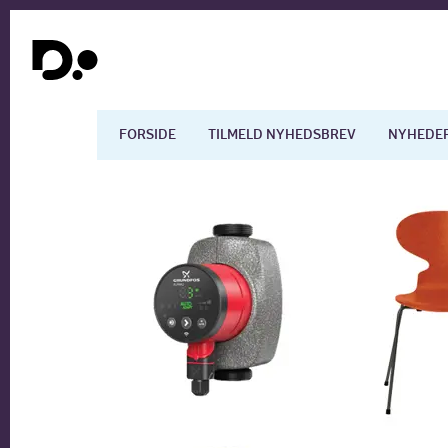
FORSIDE
TILMELD NYHEDSBREV
NYHEDE
Dansk økonomi
Digita
Arbejdsmarkedet
Uddan