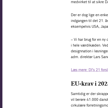
medvirket til at sikre 
Der er dog lige en enke
indgangen til det 21. 
eksempelvis USA, Japan
– Vi har brug for en ny
i hele værdikæden. Ved
designnation i løsninge
adm. direktør Lars San
Læs mere: DI’s 21 fors
EU-krav i 202
Samtidig er der skrappe
vil berøre 41.000 dansk
cirkulære forretningsmo