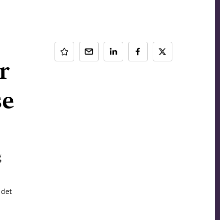
r
se
g
 det