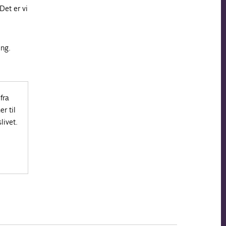
Det er vi
ing.
fra
r til
livet.