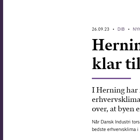
26.09.23
DIB
NY
•
•
Hernin
klar t
I Herning har 
erhvervsklima
over, at byen 
Når Dansk Industri tors
bedste erhvervsklima 