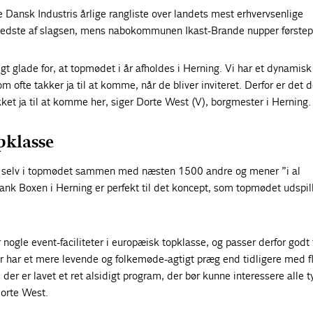
e Dansk Industris årlige rangliste over landets mest erhvervsenlige
edste af slagsen, mens nabokommunen Ikast-Brande nupper førstep
ligt glade for, at topmødet i år afholdes i Herning. Vi har et dynamisk
om ofte takker ja til at komme, når de bliver inviteret. Derfor er det de
et ja til at komme her, siger Dorte West (V), borgmester i Herning.
pklasse
 selv i topmødet sammen med næsten 1500 andre og mener ”i al
nk Boxen i Herning er perfekt til det koncept, som topmødet udspill
nogle event-faciliteter i europæisk topklasse, og passer derfor godt t
år har et mere levende og folkemøde-agtigt præg end tidligere med f
, der er lavet et ret alsidigt program, der bør kunne interessere alle t
orte West.