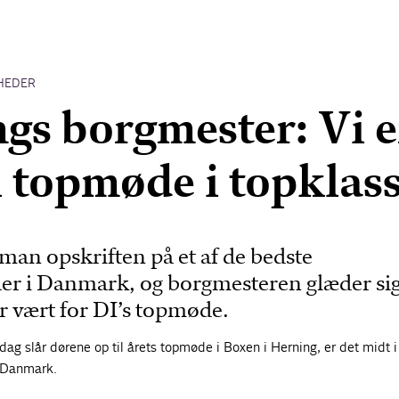
HEDER
gs borgmester: Vi e
il topmøde i topklas
man opskriften på et af de bedste
er i Danmark, og borgmesteren glæder si
er vært for DI’s topmøde.
dag slår dørene op til årets topmøde i Boxen i Herning, er det midt i
i Danmark.