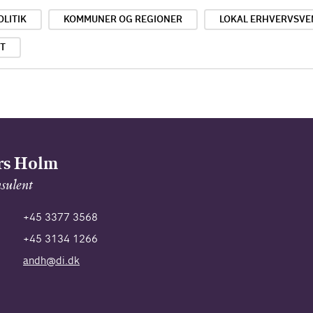
LITIK
KOMMUNER OG REGIONER
LOKAL ERHVERVSVE
T
rs Holm
sulent
+45 3377 3568
+45 3134 1266
andh@di.dk