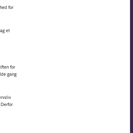
hed for
bag et
ften for
olde gang
rvsliv
 Derfor