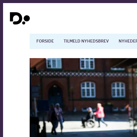
FORSIDE
TILMELD NYHEDSBREV
NYHEDE
Dansk økonomi
Digita
Arbejdsmarkedet
Uddan