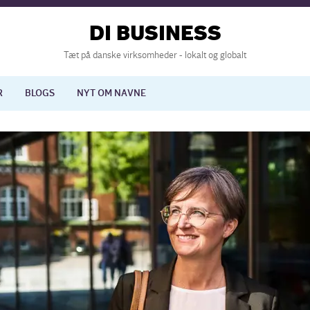
DI BUSINESS
Tæt på danske virksomheder - lokalt og globalt
R
BLOGS
NYT OM NAVNE
lisering
International økonomi
nelse
Europapolitik