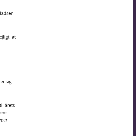
ladsen.
jligt, at
er sig
il årets
lere
yper