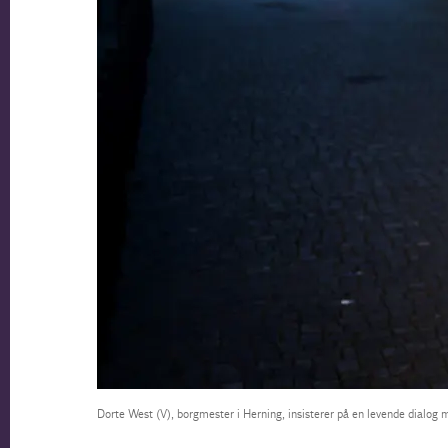
Dorte West (V), borgmester i Herning, insisterer på en levende dialog m