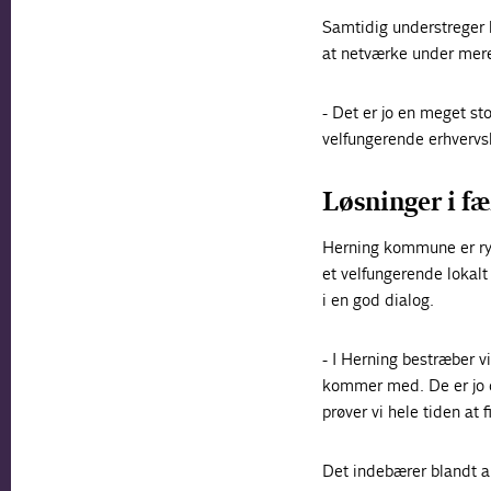
Samtidig understreger 
at netværke under mere
- Det er jo en meget st
velfungerende erhvervsl
Løsninger i f
Herning kommune er rykk
et velfungerende lokal
i en god dialog.
- I Herning bestræber vi
kommer med. De er jo d
prøver vi hele tiden at 
Det indebærer blandt a