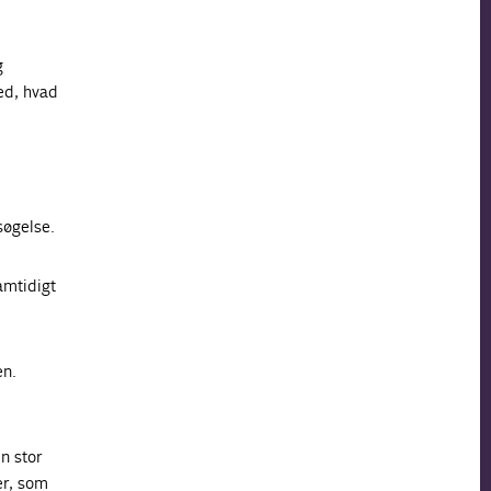
g
ed, hvad
søgelse.
amtidigt
en.
en stor
er, som