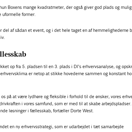
hun Boxens mange kvadratmeter, der også giver god plads og mulig
 uformelle former.
or del af sådan et event, og i det hele taget en af hemmelighederne 
iv.
ællesskab
et op fra 5. pladsen til en 3. plads i DI’s erhvervsanalyse, og opskri
t erhvervsklima er netop at stikke hovederne sammen og konstant h
 os på at være lydhøre og fleksible i forhold til de ønsker, vores erhve
rivkraften i vores samfund, som er med til at skabe arbejdspladser.
finde løsninger i fællesskab, fortæller Dorte West.
ndet en ny erhvervsstrategi, som er udarbejdet i tæt samarbejde