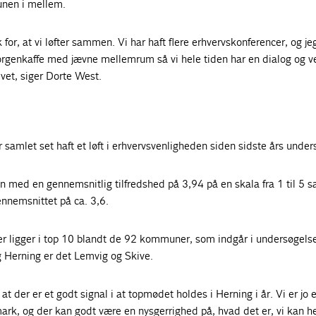
unen i mellem.
 for, at vi løfter sammen. Vi har haft flere erhvervskonferencer, og je
morgenkaffe med jævne mellemrum så vi hele tiden har en dialog og v
livet, siger Dorte West.
r samlet set haft et løft i erhvervsvenligheden siden sidste års under
n med en gennemsnitlig tilfredshed på 3,94 på en skala fra 1 til 5 s
nnemsnittet på ca. 3,6.
r ligger i top 10 blandt de 92 kommuner, som indgår i undersøgels
 Herning er det Lemvig og Skive.
 at der er et godt signal i at topmødet holdes i Herning i år. Vi er jo 
ark, og der kan godt være en nysgerrighed på, hvad det er, vi kan h