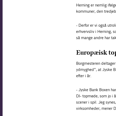
Herning er nemlig ifølg
kommuner, den tredjeb
- Derfor er vi også utro
erhvervsliv i Herning, s
så mange andre har takk
Europæisk to
Borgmesteren deltager
ydmyghed”, at Jyske Ba
efter i år.
- Jyske Bank Boxen har 
DI- topmøde, som jo i 
scener i spil. Jeg synes
virksomheder, mener D