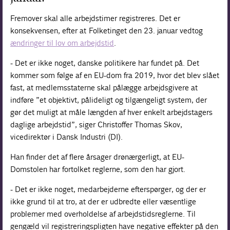
Fremover skal alle arbejdstimer registreres. Det er
konsekvensen, efter at Folketinget den 23. januar vedtog
ændringer til lov om arbejdstid
.
- Det er ikke noget, danske politikere har fundet på. Det
kommer som følge af en EU-dom fra 2019, hvor det blev slået
fast, at medlemsstaterne skal pålægge arbejdsgivere at
indføre ”et objektivt, pålideligt og tilgængeligt system, der
gør det muligt at måle længden af hver enkelt arbejdstagers
daglige arbejdstid”, siger Christoffer Thomas Skov,
vicedirektør i Dansk Industri (DI).
Han finder det af flere årsager drønærgerligt, at EU-
Domstolen har fortolket reglerne, som den har gjort.
- Det er ikke noget, medarbejderne efterspørger, og der er
ikke grund til at tro, at der er udbredte eller væsentlige
problemer med overholdelse af arbejdstidsreglerne. Til
gengæld vil registreringspligten have negative effekter på den