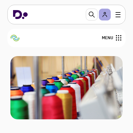
MENU
Nyheder og analyser
Businesscase
Branchestandard
Bliv medlem
Om BVT og ADV