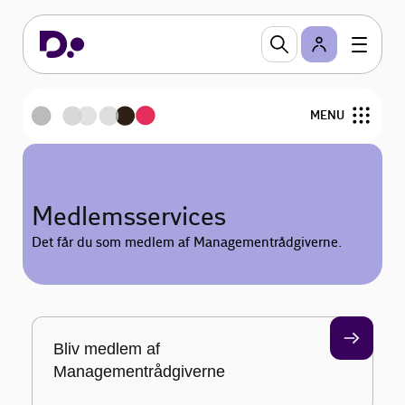
MENU
Om MR
Medlemsservices
Statistik og analyse
Det får du som medlem af Managementrådgiverne.
Fokusområder
Medlemsservices
Bliv medlem af
Etik i branchen
Managementrådgiverne
Nyheder og arrangementer