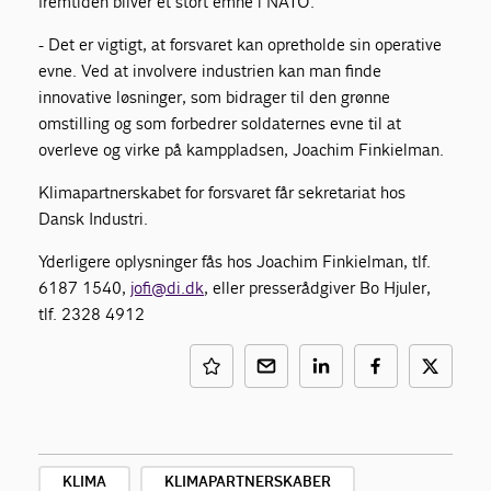
fremtiden bliver et stort emne i NATO.
- Det er vigtigt, at forsvaret kan opretholde sin operative
evne. Ved at involvere industrien kan man finde
innovative løsninger, som bidrager til den grønne
omstilling og som forbedrer soldaternes evne til at
overleve og virke på kamppladsen, Joachim Finkielman.
Klimapartnerskabet for forsvaret får sekretariat hos
Dansk Industri.
Yderligere oplysninger fås hos Joachim Finkielman, tlf.
6187 1540,
jofi@di.dk
, eller presserådgiver Bo Hjuler,
tlf. 2328 4912
KLIMA
KLIMAPARTNERSKABER