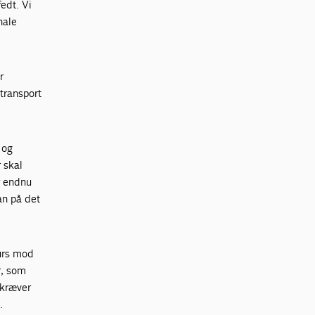
edt. Vi
nale
r
 transport
 og
 skal
r endnu
an på det
kurs mod
r, som
 kræver
.