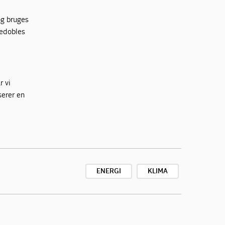
 og bruges
redobles
e
r vi
serer en
ENERGI
KLIMA