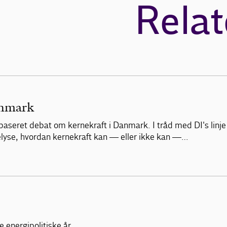
Relat
anmark
abaseret debat om kernekraft i Danmark. I tråd med DI's linje
 belyse, hvordan kernekraft kan — eller ikke kan —…
 energipolitiske år.