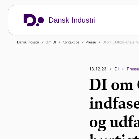
Dansk Industri
Dansk Industri
Om DI
Kontakt os
Presse
DI om COP28-aftale: Vi 
13.12.23
DI
Press
•
•
DI om 
indfas
og udfa