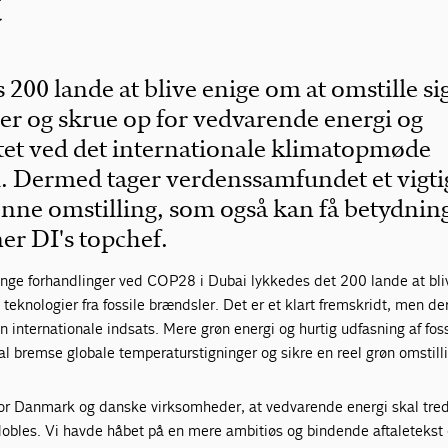
t
 200 lande at blive enige om at omstille sig
ler og skrue op for vedvarende energi og
itet ved det internationale klimatopmøde
 Dermed tager verdenssamfundet et vigti
ønne omstilling, som også kan få betydning
r DI's topchef.
nge forhandlinger ved COP28 i Dubai lykkedes det 200 lande at bli
 teknologier fra fossile brændsler. Det er et klart fremskridt, men de
n internationale indsats. Mere grøn energi og hurtig udfasning af foss
kal bremse globale temperaturstigninger og sikre en reel grøn omstill
for Danmark og danske virksomheder, at vedvarende energi skal tre
rdobles. Vi havde håbet på en mere ambitiøs og bindende aftaleteks