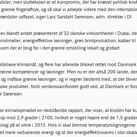
ndsler, men slutteksten er et kompromis, der har krævet politisk knof
e grønne fingeraftryk, og så skal vi arbejde videre med den internatio
 brændsler udfaset, siger Lars Sandahl Sørensen, adm. direktør i DI.
blev blandt andet præsenteret af 32 danske virksomheder i Dubai, de
ndmøller, energieffektive løsninger, grøn brintproduktion, kabler til
som der er brug for i den grønne omstilling lokalt og globalt.
mbitiøse klimamål, og flere har allerede blikket rettet mod Danmark
ønne kompetencer og løsninger. Men nu er der altså 200 lande, der
 og indfase grønne løsninger, og vi regner bestemt med, at der blive
anske produkter, fordi verdenssamfundet godt ved, at Danmark er for
hl Sørensen.
or klimatopmødet en nedslående rapport, der viser, at kloden har 
 op mod 2,9 grader i 2100, hvilket er noget højere end de 1,5 grade
slag på at sikre i 2015. Hvis vi skal bremse temperaturstigningerne
get mere vedvarende energi og at der energieffektiviseres i stor skala