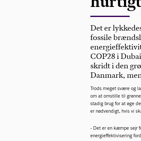
hurtig
Det er lykkedes
fossile brænds
energieffektiv
COP28 i Dubai.
skridt i den gr
Danmark, mene
Trods meget svære og la
om at omstille til grønne
stadig brug for at øge de
er nødvendigt, hvis vi s
- Det er en kæmpe sejr 
energieffektivisering fo