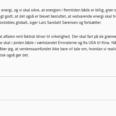
energi, og vi skal sikre, at energien i fremtiden både er billig, grøn
ligt godt, at det også er blevet besluttet, at vedvarende energi skal t
 fordobles globalt, siger Lars Sandahl Sørensen og fortsætter:
at aftalen rent faktisk bliver til virkelighed. Der skal fart på de grønn
e skal i jorden både i værtslandet Emiraterne og fra USA til Kina. Nå
er jeg, at verdenssamfundet ikke bare vil tale om, hvordan vi reali
tisk også gør det.