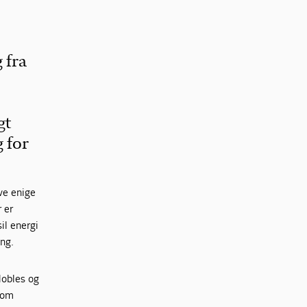
 fra
gt
 for
ve enige
r er
il energi
ing.
dobles og
t om