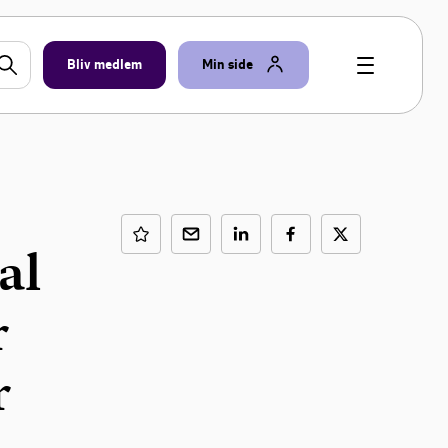
Bliv medlem
Min side
al
r
r