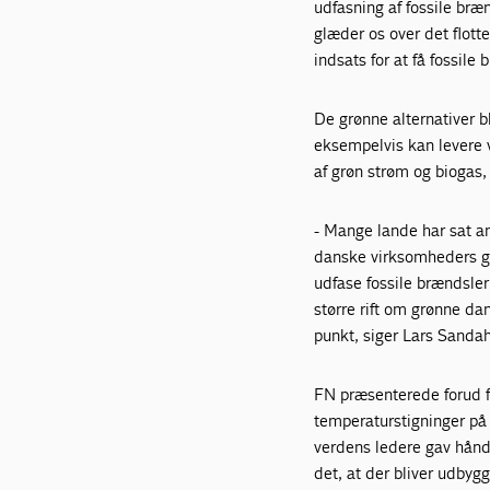
udfasning af fossile bræ
glæder os over det flott
indsats for at få fossile
De grønne alternativer 
eksempelvis kan levere vi
af grøn strøm og biogas, 
- Mange lande har sat a
danske virksomheders gr
udfase fossile brændsler
større rift om grønne d
punkt, siger Lars Sanda
FN præsenterede forud f
temperaturstigninger på
verdens ledere gav hånd
det, at der bliver udbyg