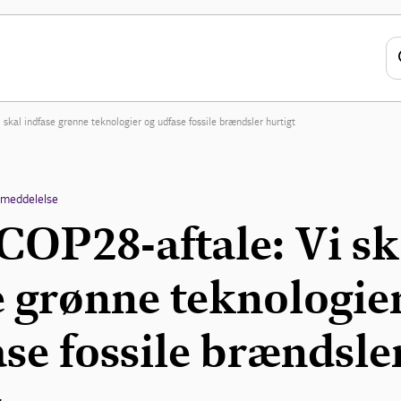
skal indfase grønne teknologier og udfase fossile brændsler hurtigt
emeddelelse
COP28-aftale: Vi sk
e grønne teknologie
se fossile brændsle