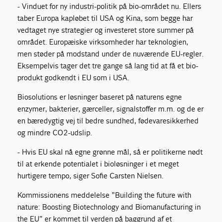
- Vinduet for ny industri-politik på bio-området nu. Ellers
taber Europa kapløbet til USA og Kina, som begge har
vedtaget nye strategier og investeret store summer på
området. Europæiske virksomheder har teknologien,
men støder på modstand under de nuværende EU-regler.
Eksempelvis tager det tre gange så lang tid at få et bio-
produkt godkendt i EU som i USA.
Biosolutions er løsninger baseret på naturens egne
enzymer, bakterier, gærceller, signalstoffer m.m. og de er
en bæredygtig vej til bedre sundhed, fødevaresikkerhed
og mindre CO2-udslip.
- Hvis EU skal nå egne grønne mål, så er politikerne nødt
til at erkende potentialet i bioløsninger i et meget
hurtigere tempo, siger Sofie Carsten Nielsen.
Kommissionens meddelelse ”Building the future with
nature: Boosting Biotechnology and Biomanufacturing in
the EU” er kommet til verden på baggrund af et