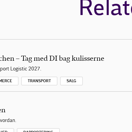
Relat
chen – Tag med DI bag kulisserne
ort Logistic 2027.
MERCE
TRANSPORT
SALG
en
hvordan.