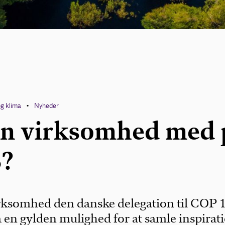
og klima
Nyheder
•
in virksomhed med 
?
rksomhed den danske delegation til COP 1
 en gylden mulighed for at samle inspirat