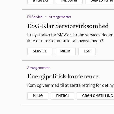
BYGGERI
INDUSTRI
BÆREDYGTIG
DI Service
Arrangementer
•
ESG-Klar Servicevirksomhed
Et nyt forløb for SMV’er. Er din servicevirkso
ikke er direkte omfattet af lovgivningen?
SERVICE
MILJØ
ESG
Arrangementer
Energipolitisk konference
Kom og vær med til at sætte retning for det nye
MILJØ
ENERGI
GRØN OMSTILLING