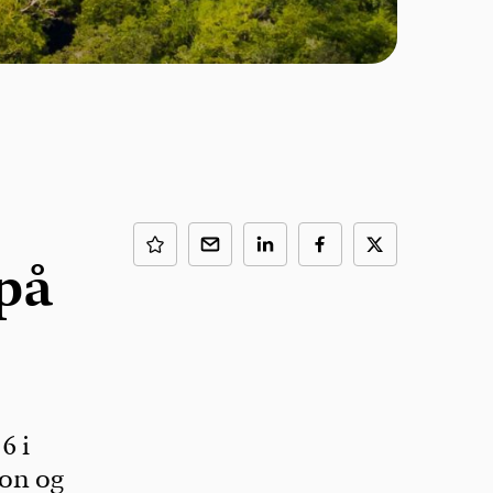
på
6 i
ion og