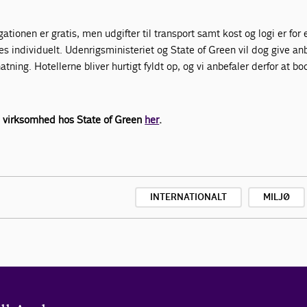
ationen er gratis, men udgifter til transport samt kost og logi er for
es individuelt. Udenrigsministeriet og State of Green vil dog give an
natning. Hotellerne bliver hurtigt fyldt op, og vi anbefaler derfor at b
n virksomhed hos State of Green
her
.
INTERNATIONALT
MILJØ