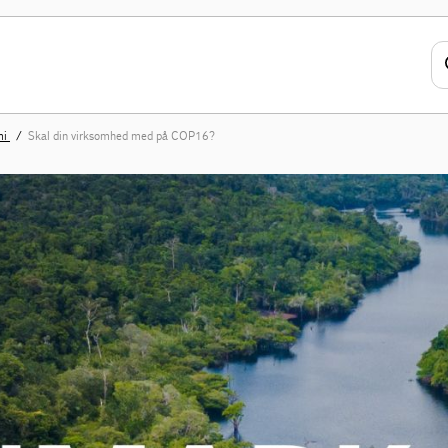
mi
Skal din virksomhed med på COP16?