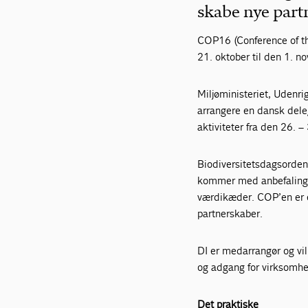
skabe nye part
COP16 (Conference of the
21. oktober til den 1. n
Miljøministeriet, Udenr
arrangere en dansk deleg
aktiviteter fra den 26. –
Biodiversitetsdagsordene
kommer med anbefalinger
værdikæder. COP’en er e
partnerskaber.
DI er medarrangør og vil 
og adgang for virksomhe
Det praktiske