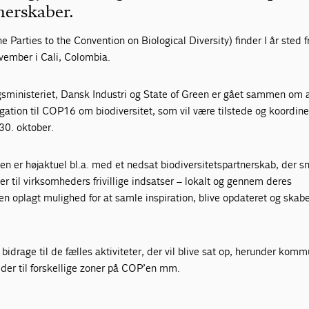
nerskaber.
 Parties to the Convention on Biological Diversity) finder I år sted 
ovember i Cali, Colombia.
igsministeriet, Dansk Industri og State of Green er gået sammen om 
ation til COP16 om biodiversitet, som vil være tilstede og koordine
 30. oktober.
n er højaktuel bl.a. med et nedsat biodiversitetspartnerskab, der sn
 til virksomheders frivillige indsatser – lokalt og gennem deres
n oplagt mulighed for at samle inspiration, blive opdateret og skab
bidrage til de fælles aktiviteter, der vil blive sat op, herunder kom
der til forskellige zoner på COP’en mm.