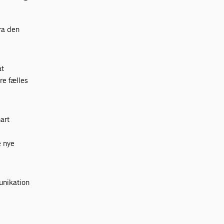
fra den
at
re fælles
art
e nye
munikation