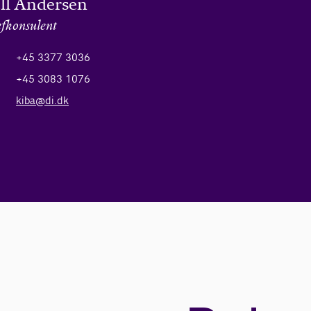
ell Andersen
fkonsulent
+45 3377 3036
+45 3083 1076
kiba@di.dk