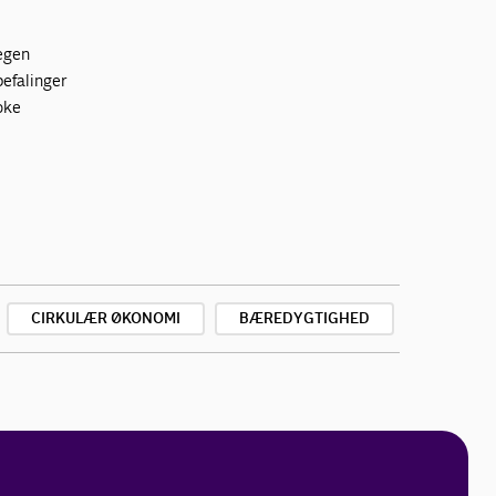
 egen
befalinger
ooke
CIRKULÆR ØKONOMI
BÆREDYGTIGHED