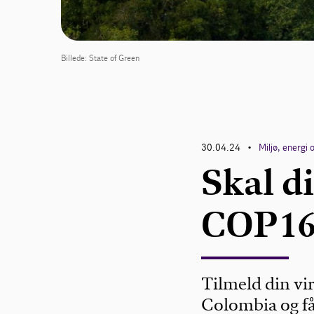
Billede: State of Green
30.04.24
Miljø, energi 
•
Skal d
COP16
Tilmeld din vi
Colombia og få