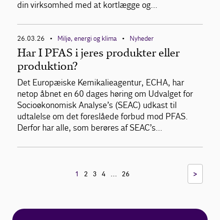
din virksomhed med at kortlægge og…
26.03.26
Miljø, energi og klima
Nyheder
•
•
Har I PFAS i jeres produkter eller
produktion?
Det Europæiske Kemikalieagentur, ECHA, har
netop åbnet en 60 dages høring om Udvalget for
Socioøkonomisk Analyse’s (SEAC) udkast til
udtalelse om det foreslåede forbud mod PFAS.
Derfor har alle, som berøres af SEAC’s…
…
>
1
2
3
4
26