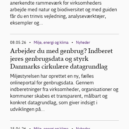
anerkendte rammeværk for virksomheders
arbejde med natur og biodiversitet og med guiden
får du en trinvis vejledning, analyseværktøjer,
eksempler og…
08.05.26
Miljø, energi og klima
Nyheder
•
•
Arbejder du med genbrug? Indberet
jeres genbrugsdata og styrk
Danmarks cirkulære datagrundlag
Miljøstyrelsen har oprettet en ny, fælles
onlineportal for genbrugsdata. Gennem
indberetninger fra virksomheder, organisationer og
kommuner skabes et transparent, målbart og
konkret datagrundlag, som giver indsigt i
udviklingen på…
15.04.26
Miljø, energi og klima
Nyheder
•
•