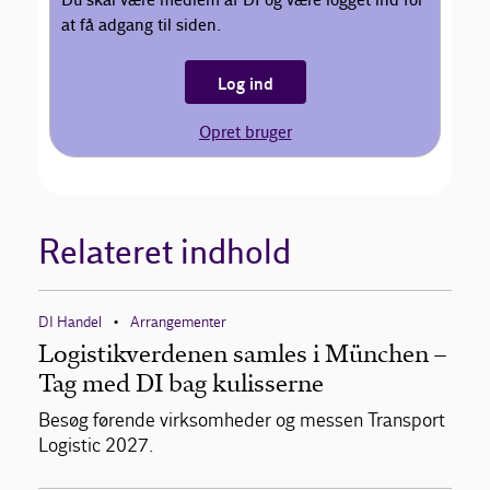
Du skal være medlem af DI og være logget ind for
at få adgang til siden.
Log ind
Opret bruger
Relateret indhold
DI Handel
Arrangementer
•
Logistikverdenen samles i München –
Tag med DI bag kulisserne
Besøg førende virksomheder og messen Transport
Logistic 2027.