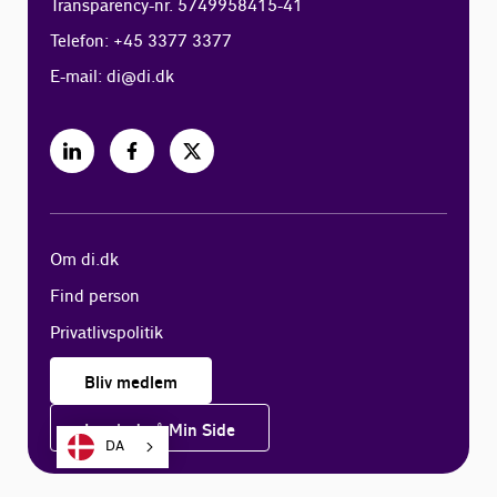
Transparency-nr. 5749958415-41
Telefon: +45 3377 3377
E-mail:
di@di.dk
Om di.dk
Find person
Privatlivspolitik
Bliv medlem
Log ind på Min Side
DA