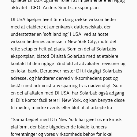
spillede DI USA også en rolle i at implementere en vigtig
aktivitet i CEO, Anders Smiths, eksportplan.
DI USA hjælper hvert år en lang række virksomheder
med at etablere et amerikansk datterselskab, der
understøtter en ’soft landing’ i USA, ved at hoste
virksomhedernes adresser i New York City, indtil det
rette setup er helt på plads. Som en del af SolarLabs
eksportplan, bistod DI altså SolarLab med at etablere
kontakt til den rigtige håndfuld af advokater, revisorer og
en lokal bank. Derudover hoster DI til dagligt SolarLabs
adresse, og håndterer derved virksomhedens post og
bistår med administrativ sparring hvis nødvendigt. Som
en del af aftalen med DI USA, har SolarLab også adgang
til DI’s kontor faciliterer i New York, og kan benytte disse
til møder, mindre events eller blot til at arbejde fra.
"Samarbejdet med DI i New York har givet os en kritisk
platform, der både tilgodeser de lokale kunders
forventninger og vores virksomheds behov for lokal