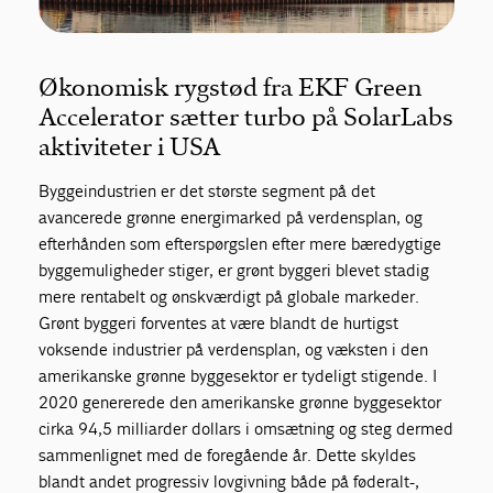
Økonomisk rygstød fra EKF Green
Accelerator sætter turbo på SolarLabs
aktiviteter i USA
Byggeindustrien er det største segment på det
avancerede grønne energimarked på verdensplan, og
efterhånden som efterspørgslen efter mere bæredygtige
byggemuligheder stiger, er grønt byggeri blevet stadig
mere rentabelt og ønskværdigt på globale markeder.
Grønt byggeri forventes at være blandt de hurtigst
voksende industrier på verdensplan, og væksten i den
amerikanske grønne byggesektor er tydeligt stigende. I
2020 genererede den amerikanske grønne byggesektor
cirka 94,5 milliarder dollars i omsætning og steg dermed
sammenlignet med de foregående år. Dette skyldes
blandt andet progressiv lovgivning både på føderalt-,