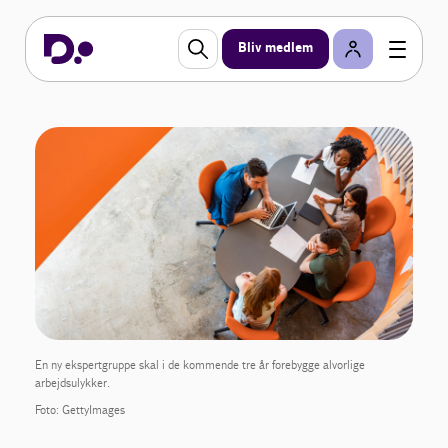
Bliv medlem
En ny ekspertgruppe skal i de kommende tre år forebygge alvorlige
arbejdsulykker.
Foto: GettyImages