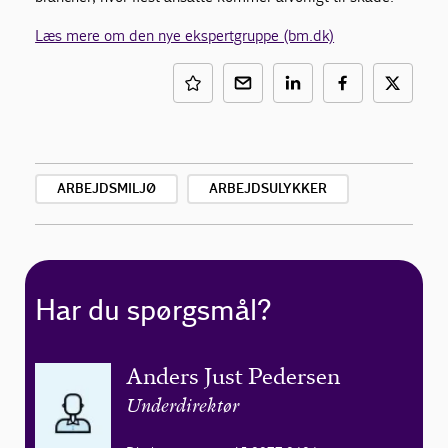
Læs mere om den nye ekspertgruppe (bm.dk)
ARBEJDSMILJØ
ARBEJDSULYKKER
Har du spørgsmål?
Anders Just Pedersen
Underdirektør