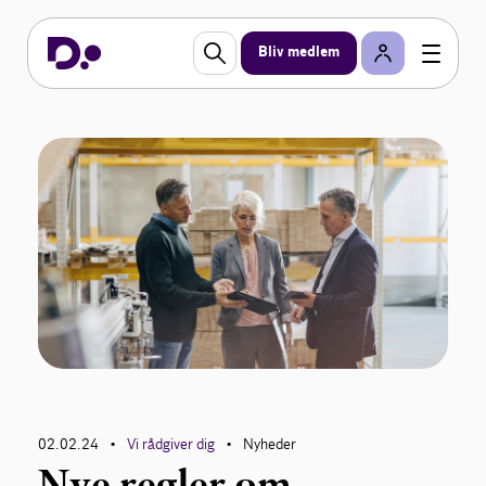
Bliv medlem
02.02.24
Vi rådgiver dig
Nyheder
•
•
Nye regler om