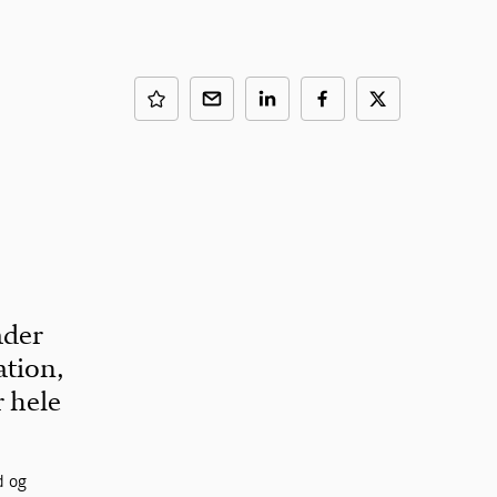
åder
ation,
 hele
d og