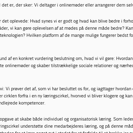
d det er, der sker: Vi deltager i onlinemøder eller arrangerer dem sel
er det oplevede: Hvad synes vi er godt og hvad kan blive bedre i forhol
der, vi kan gøre oplevelsen af at mødes på denne måde bedre? Kan 
e teknologien? Hvilken platform af de mange mulige fungerer bedst fo
und af en konkret vurdering beslutning om, hvad vi vil gøre: Hvordan
ste onlinemøder og skaber tilstrækkelige sociale relationer og nærhe
i: Vi prøver det af, som vi har besluttet os for, og iagttager hvordan 
cirklen forfra i en ny læringscirkel, hvorved vi bliver klogere og kan 
indlejrede kompetencer.
sopgave at skabe både individuel og organisatorisk læring. Som lede
ringscirkel understøtte dine medarbejderes læring, og på denne måd