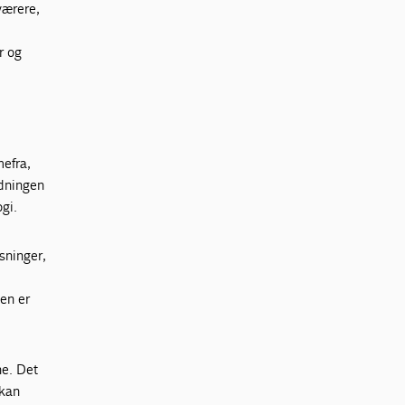
sværere,
r og
mefra,
ydningen
ogi.
sninger,
en er
ne. Det
 kan