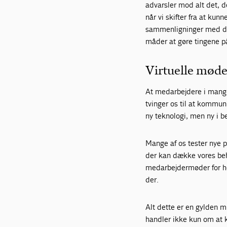
advarsler mod alt det, de
når vi skifter fra at kun
sammenligninger med det,
måder at gøre tingene p
Virtuelle møde
At medarbejdere i mange
tvinger os til at komm
ny teknologi, men ny i b
Mange af os tester nye p
der kan dække vores beho
medarbejdermøder for he
der.
Alt dette er en gylden 
handler ikke kun om at k