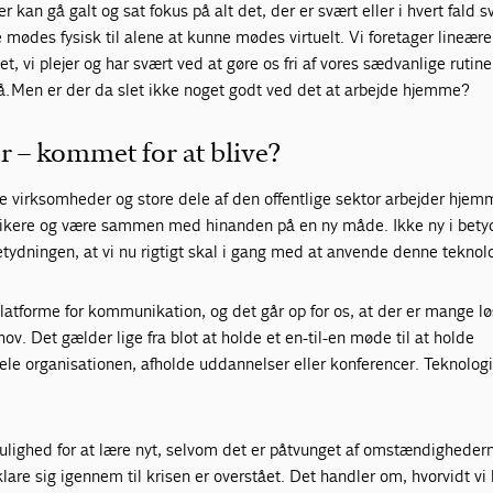
r kan gå galt og sat fokus på alt det, der er svært eller i hvert fald 
ne mødes fysisk til alene at kunne mødes virtuelt. Vi foretager lineære
 vi plejer og har svært ved at gøre os fri af vores sædvanlige rutine
å. Men er der da slet ikke noget godt ved det at arbejde hjemme?
r – kommet for at blive?
 virksomheder og store dele af den offentlige sektor arbejder hjem
unikere og være sammen med hinanden på en ny måde. Ikke ny i bet
etydningen, at vi nu rigtigt skal i gang med at anvende denne teknol
latforme for kommunikation, og det går op for os, at der er mange lø
v. Det gælder lige fra blot at holde et en-til-en møde til at holde
le organisationen, afholde uddannelser eller konferencer. Teknologi
mulighed for at lære nyt, selvom det er påtvunget af omstændigheder
lare sig igennem til krisen er overstået. Det handler om, hvorvidt vi