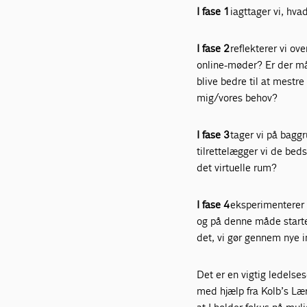
I fase 1
iagttager vi, hva
I fase 2
reflekterer vi ov
online-møder? Er der må
blive bedre til at mestr
mig/vores behov?
I fase 3
tager vi på baggr
tilrettelægger vi de bed
det virtuelle rum?
I fase 4
eksperimenterer v
og på denne måde starter 
det, vi gør gennem nye 
Det er en vigtig ledelse
med hjælp fra Kolb’s Læ