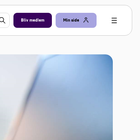
Bliv medlem
Min side