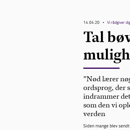
14.04.20
Vi rådgiver di
•
Tal bøv
muligh
”Nød lærer nøg
ordsprog, der 
indrammer det 
som den vi opl
verden
Siden mange blev sendt 