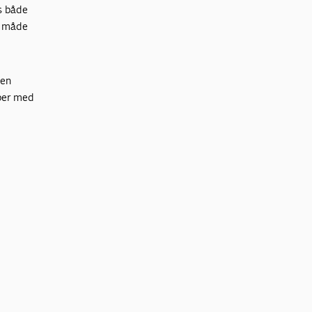
s både
e måde
Den
lper med