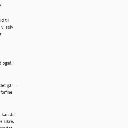
v.
d til
vi selv
r
d også i
det går –
forfine
r kan du
e sikre,