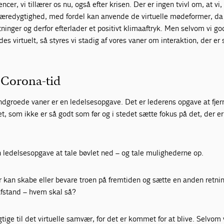
r, vi tillærer os nu, også efter krisen. Der er ingen tvivl om, at vi, 
 bæredygtighed, med fordel kan anvende de virtuelle mødeformer, da 
ninger og derfor efterlader et positivt klimaaftryk. Men selvom vi go
ødes virtuelt, så styres vi stadig af vores vaner om interaktion, der er
 Corona-tid
ndgroede vaner er en ledelsesopgave. Det er lederens opgave at fjer
som ikke er så godt som før og i stedet sætte fokus på det, der er 
 ledelsesopgave at tale bøvlet ned – og tale mulighederne op.
 kan skabe eller bevare troen på fremtiden og sætte en anden retni
afstand – hvem skal så?
tige til det virtuelle samvær, for det er kommet for at blive. Selvom 