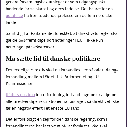
generalforsamlingsbeslutninger er som udgangspunkt
bindende for selskabet og dens ledelse. Det bekræfter en
udtalelse
fra fremtrædende professorer i de fem nordiske
lande.
Samtidig har Parlamentet foreslået, at direktivets regler skal
gælde
alle
fremtidige børsnoteringer i EU – ikke kun
noteringer på vækstbørser.
Må sætte lid til danske politikere
Det endelige direktiv skal nu forhandles i en såkaldt trialog-
forhandling mellem Rådet, EU-Parlamentet og EU-
Kommissionen.
Rådets position
forud for trialog-forhandlingerne er at fjerne
alle unødvendige restriktioner fra forslaget, så direktivet ikke
får en negativ effekt i et eneste EU-land.
Det er foreløbigt en sejr for den danske regering, som i
forhandlingerne har lagt vægt på, at forslaget ikke skal