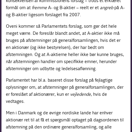
konsekvensen af kommissionens forslag – trods et erklæret
formål om at
fremme
A- og B-aktier – reelt er et
angreb
på A-
og B-aktier ligesom forslaget fra 2007.
Oveni kommer så Parlamentets forslag, som gør det hele
meget værre. De foreslår blandt andet, at A-aktier ikke må
bruges på afstemninger på generalforsamlingen, hvis det er
en aktionær (og ikke bestyrelsen), der har bedt om
afstemningen. Og at A-aktierne heller ikke bør kunne bruges,
når afstemningen handler om specifikke emner, herunder
afstemninger om udbytte og ledelsesaflønning.
Parlamentet har bl.a. baseret disse forslag på fejlagtige
oplysninger om, at afstemninger på generalforsamlingen, der
er foreslået af aktionærer, kun er
vejledende
, hvis de
vedtages.
Men i Danmark og de øvrige nordiske lande har enhver
aktionær ret til at få et spørgsmål optaget på dagsordenen til
afstemning på den ordinære generalforsamling, og alle