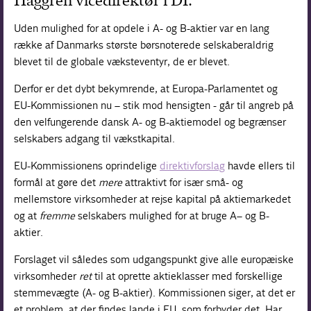
Haggren vicedirektør i DI.
Forskning
Uden mulighed for at opdele i A- og B-aktier var en lang
række af Danmarks største børsnoterede selskaberaldrig
blevet til de globale væksteventyr, de er blevet.
Derfor er det dybt bekymrende, at Europa-Parlamentet og
EU-Kommissionen nu – stik mod hensigten - går til angreb på
den velfungerende dansk A- og B-aktiemodel og begrænser
selskabers adgang til vækstkapital.
EU-Kommissionens oprindelige
direktivforslag
havde ellers til
formål at gøre det
mere
attraktivt for især små- og
mellemstore virksomheder at rejse kapital på aktiemarkedet
og at
fremme
selskabers mulighed for at bruge A– og B-
aktier.
Forslaget vil således som udgangspunkt give alle europæiske
virksomheder
ret
til at oprette aktieklasser med forskellige
stemmevægte (A- og B-aktier). Kommissionen siger, at det er
et problem, at der findes lande i EU, som forbyder det. Har