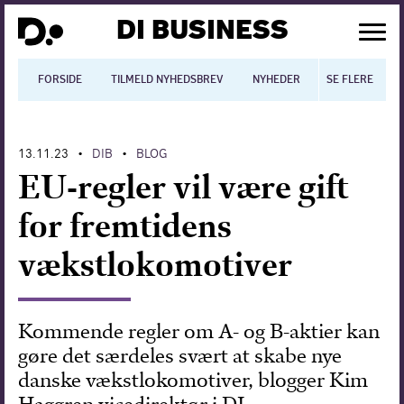
DI BUSINESS
FORSIDE
TILMELD NYHEDSBREV
NYHEDER
SE FLERE
BLOGS
N
13.11.23
DIB
BLOG
•
•
Dansk økonomi
EU-regler vil være gift
Digitalisering
for fremtidens
International økonomi
vækstlokomotiver
Arbejdsmiljø
Arbejdsmarkedet
Kommende regler om A- og B-aktier kan
gøre det særdeles svært at skabe nye
Uddannelse
danske vækstlokomotiver, blogger Kim
Europapolitik