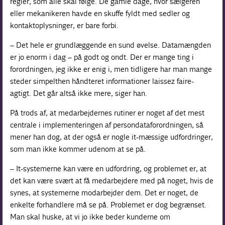
regler, som alle skal følge. De gamle dage, hvor sælgeren
eller mekanikeren havde en skuffe fyldt med sedler og
kontakt­oplysninger, er bare forbi.
– Det hele er grundlæggende en sund øvelse. Datamængden
er jo enorm i dag – på godt og ondt. Der er mange ting i
forordningen, jeg ikke er enig i, men tidligere har man mange
steder simpelthen håndteret informationer laissez faire-
agtigt. Det går altså ikke mere, siger han.
På trods af, at medarbejdernes rutiner er noget af det mest
centrale i implementeringen af persondataforordningen, så
mener han dog, at der også er nogle it-mæssige udfordringer,
som man ikke kommer udenom at se på.
– It-systemerne kan være en udfordring, og problemet er, at
det kan være svært at få medarbejdere med på noget, hvis de
synes, at systemerne modarbejder dem. Det er noget, de
enkelte forhandlere må se på. Problemet er dog begrænset.
Man skal huske, at vi jo ikke beder kunderne om