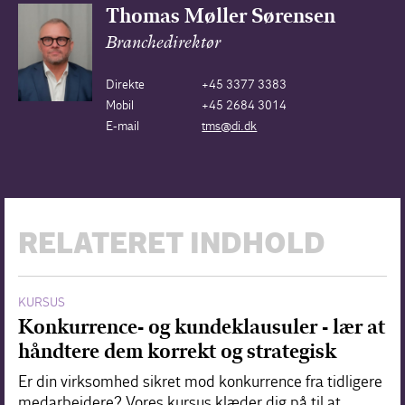
Thomas Møller Sørensen
Branchedirektør
Direkte
+45 3377 3383
Mobil
+45 2684 3014
E-mail
tms@di.dk
RELATERET INDHOLD
KURSUS
Konkurrence- og kundeklausuler - lær at
håndtere dem korrekt og strategisk
Er din virksomhed sikret mod konkurrence fra tidligere
medarbejdere? Vores kursus klæder dig på til at