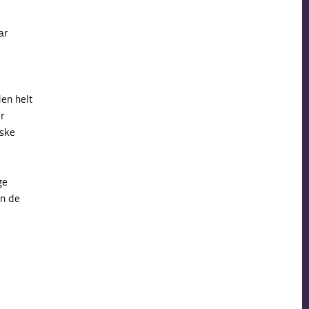
ar
den helt
r
iske
ge
an de