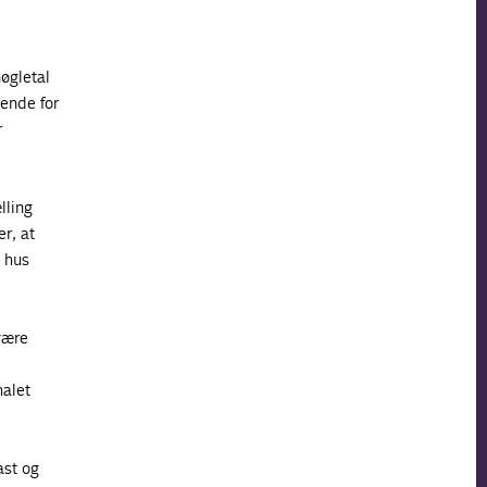
øgletal
ende for
r
lling
r, at
t hus
 være
halet
ast og