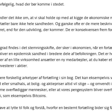
vfølgelig, hvad der bør komme i stedet.
andler det ikke om, at vi skal holde op med at kigge de økonomiske n
rtæller bare ikke hele sandheden. Og ganske ofte er de mere beskriv
æret, end for den udvikling, der kommer. De er konsekvensen frem fo
 grad findes i det stemningsskifte, der sker i økonomien, når en fortæ
liver en epidemisk sandhed i bredere dele af befolkningen. Det er he
ejer af en lille virksomhed ansætter en ny medarbejder, at du køber e
nvesterer i aktier.
ere forskellig arketyper af fortælling i sin bog. Det kan eksempelvis
eller smalhals, at bolig- og aktiepriser altid vil stige – og omvendt i
erne overflødiggør mennesker, eller at vores pengesystem bliver over
i, som eksempelvis Bitcoins.
røve at lytte til folk og forstå, hvorfor en bestemt fortælling bider sig f