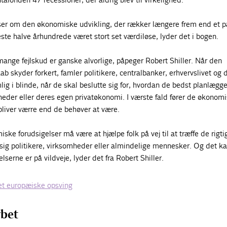
ser om den økonomiske udvikling, der rækker længere frem end et p
neste halve århundrede været stort set værdiløse, lyder det i bogen.
ange fejlskud er ganske alvorlige, påpeger Robert Shiller. Når den
skyder forkert, famler politikere, centralbanker, erhvervslivet og 
ig i blinde, når de skal beslutte sig for, hvordan de bedst planlægge
heder eller deres egen privatøkonomi. I værste fald fører de økonom
e bliver værre end de behøver at være.
ke forudsigelser må være at hjælpe folk på vej til at træffe de rigti
 sig politikere, virksomheder eller almindelige mennesker. Og det k
elserne er på vildveje, lyder det fra Robert Shiller.
det europæiske opsving
ybet