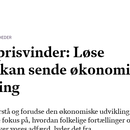
HEDER
risvinder: Løse
 kan sende økonom
ling
orstå og forudse den økonomiske udvikling,
 fokus på, hvordan folkelige fortællinger 
ver vores adfærd, lyder det fra