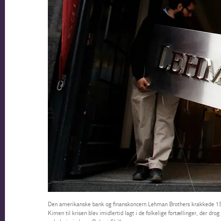
Den amerikanske bank og finanskoncern Lehman Brothers krakkede 15.
Kimen til krisen blev imidlertid lagt i de folkelige fortællinger, der dro