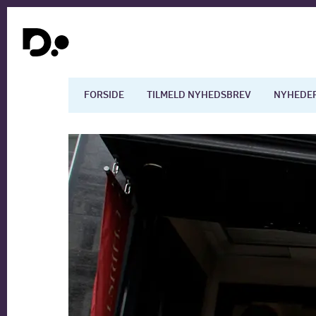
FORSIDE
TILMELD NYHEDSBREV
NYHEDE
Dansk økonomi
Digita
Arbejdsmarkedet
Uddan