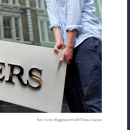
Foto: Kirsty Wigglesworth/AP/Ritzau Scanpix