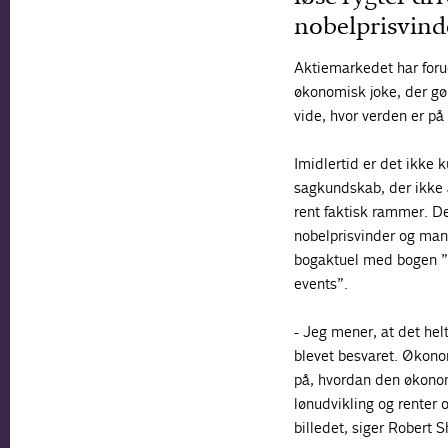
nobelprisvinde
Aktiemarkedet har forud
økonomisk joke, der gør
vide, hvor verden er på 
Imidlertid er det ikke 
sagkundskab, der ikke 
rent faktisk rammer. D
nobelprisvinder og mang
bogaktuel med bogen ”N
events”.
- Jeg mener, at det he
blevet besvaret. Økonom
på, hvordan den økonom
lønudvikling og renter 
billedet, siger Robert S