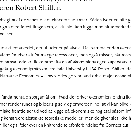
ren Robert Shiller.
sagt ni af de seneste fem økonomiske kriser. Sådan lyder én ofte ge
 grin med forestillingen om, at du blot kan kigge mod aktiemarkedet
vej hen.
kun aktiemarkedet, der til tider er på afveje. Det samme er den øko
alene forudser alt for mange recessioner, men også misser, når rece
en ramsaltede kritik kommer fra en af økonomiens egne superstars, 
eårig økonomiprofessor ved Yale University i USA Robert Shiller, de
arrative Economics – How stories go viral and drive major econom
lt fundamentale spørgsmål om, hvad der driver økonomien, endnu ik
er render rundt og bilder sig selv og omverden ind, at vi kan blive 
iske fremtid ser ud ved at kigge på økonomiske nøgletal såsom infl
og konstruere abstrakte teoretiske modeller, men de giver slet ikke 
hiller og tilføjer over en knitrende telefonforbindelse fra Connecticut 