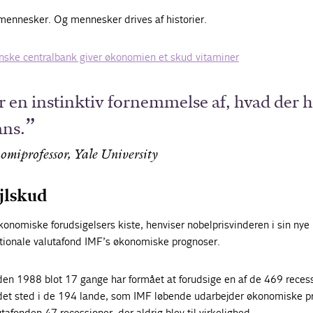
mennesker. Og mennesker drives af historier.
ske centralbank giver økonomien et skud vitaminer
r en instinktiv fornemmelse af, hvad der 
ans.
omiprofessor, Yale University
ejlskud
konomiske forudsigelsers kiste, henviser nobelprisvinderen i sin nye 
nationale valutafond IMF’s økonomiske prognoser.
iden 1988 blot 17 gange har formået at forudsige en af de 469 reces
undet sted i de 194 lande, som IMF løbende udarbejder økonomiske p
tafonden 47 recessioner, der aldrig blev til virkelighed.