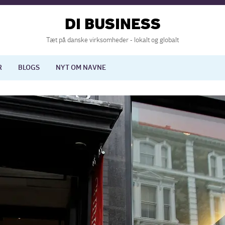
DI BUSINESS
Tæt på danske virksomheder - lokalt og globalt
R
BLOGS
NYT OM NAVNE
lisering
International økonomi
nelse
Europapolitik