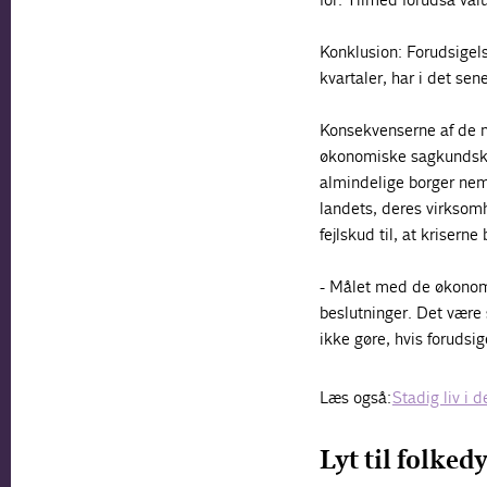
Konklusion: Forudsigel
kvartaler, har i det se
Konsekvenserne af de m
økonomiske sagkundskab 
almindelige borger neml
landets, deres virksom
fejlskud til, at krisern
- Målet med de økonomis
beslutninger. Det være
ikke gøre, hvis forudsig
Læs også:
Stadig liv i 
Lyt til folked