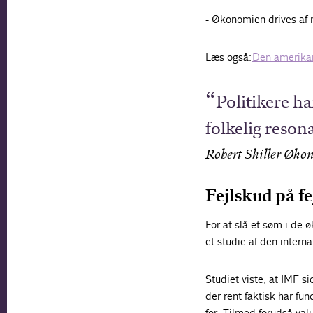
- Økonomien drives af 
Læs også:
Den amerikan
Politikere ha
folkelig reson
Robert Shiller Økon
Fejlskud på f
For at slå et søm i de ø
et studie af den inter
Studiet viste, at IMF s
der rent faktisk har f
for. Tilmed forudså valu