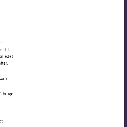
e
r til
illedet
fter.
dsom.
så bruge
et