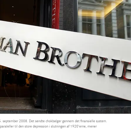
 september 2008. Det sendte chokbølger gennem det finansielle system.
g paraleller til den store depression i slutningen af 1920'erne, mener