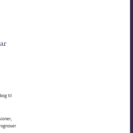
har
bog til
sioner,
rognoser