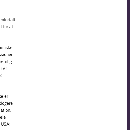
nfortalt
 for at
nomiske
ssioner
nemlig
r er
ic
ke er
klogere
ation,
hele
i USA: