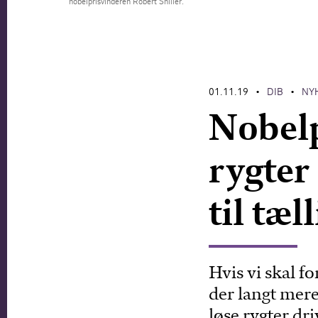
nobelprisvinderen Robert Shiller.
01.11.19
DIB
NY
•
•
Nobelp
rygter
til tæl
Hvis vi skal f
der langt mere
løse rygter dri