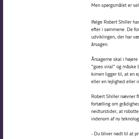
Men spørgsmålet er sel
Ifølge Robert Shiller h
efter i sømmene. De fo
udviklingen, der har v
årsagen.
Årsagerne skal i højere
”goes viral” og måske b
kimen ligger til, at en 
eller en lejlighed eller i
Robert Shiller nævner fl
fortælling om grådighed 
nedturstider, at robott
indenom af ny teknolog
- Du bliver nødt til at p