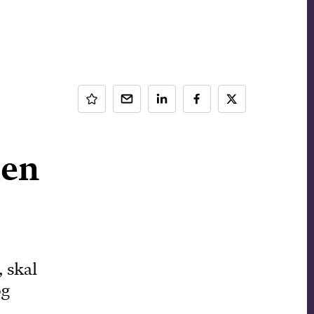
ien
 skal
og