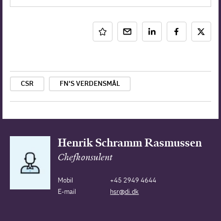
CSR
FN'S VERDENSMÅL
Henrik Schramm Rasmussen
Chefkonsulent
Mobil
+45 2949 4644
E-mail
hsr@di.dk