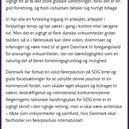
vigtigt for at få løst store globale udfordringer, fordi det er en
god forretning, og fordi indsatsen betaler sig hurtigt tilbage.
Vi har alle en forskellig tilgang til arbejdet, arbejder i
forskellige tempi og har været i gang i kortere eller længere
tid. Men det er vigtigt at flere danske virksomheder griber
bolden, så vi i fællesskab kan dele viden, dilemmaer og
erfaringer og være med til at gøre Danmark til foregangsland
for ansvarlige virksomheder, der ser bæredygtighed som en
naturlig del af deres forretningsgrundlag og mulighed.
Danmark har fortsat en solid førerposition på SDG’erne og
gode forudsætninger for at udnytte denne position til en
kommerciel fordel, som skaber øget eksport og bidrager til
vækst, beskæftigelse og international konkurrenceevne.
Regeringens nationale handlingsplan for SDG’erne er et
vigtigt skridt i den rigtige retning, men vi skal være ambitiøse
– både som virksomheder og samfund, hvis Danmark skal
fastholder sin førerposition internationalt.