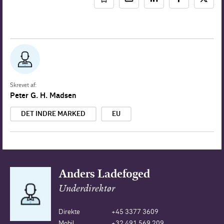
Skrevet af:
Peter G. H. Madsen
DET INDRE MARKED
EU
Anders Ladefoged
Underdirektør
Direkte
+45 3377 3609
Mobil
+32 491 569 209