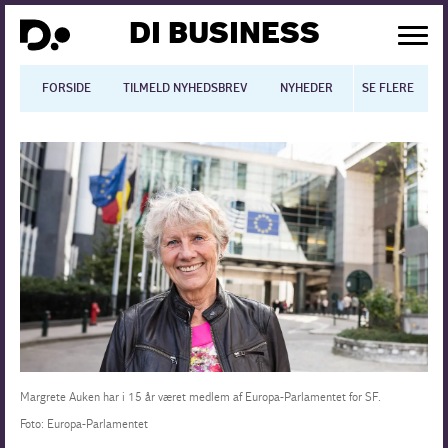
DI BUSINESS
FORSIDE
TILMELD NYHEDSBREV
NYHEDER
SE FLERE
BLOGS
N
Dansk økonomi
Digitalisering
International økonomi
Arbejdsmiljø
Arbejdsmarkedet
Uddannelse
Margrete Auken har i 15 år været medlem af Europa-Parlamentet for SF.
Foto: Europa-Parlamentet
Europapolitik