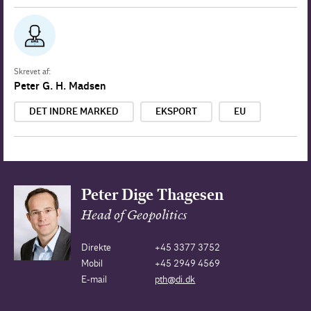
Skrevet af:
Peter G. H. Madsen
DET INDRE MARKED
EKSPORT
EU
Peter Dige Thagesen
Head of Geopolitics
Direkte
+45 3377 3752
Mobil
+45 2949 4569
E-mail
pth@di.dk