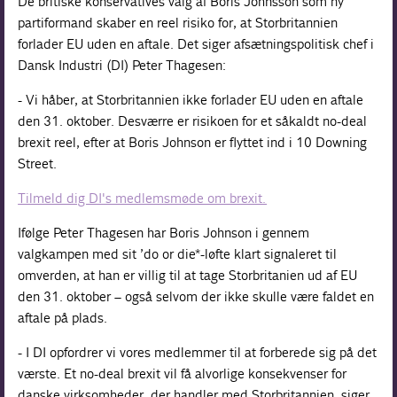
De britiske konservatives valg af Boris Johnsson som ny
partiformand skaber en reel risiko for, at Storbritannien
forlader EU uden en aftale. Det siger afsætningspolitisk chef i
Dansk Industri (DI) Peter Thagesen:
- Vi håber, at Storbritannien ikke forlader EU uden en aftale
den 31. oktober. Desværre er risikoen for et såkaldt no-deal
brexit reel, efter at Boris Johnson er flyttet ind i 10 Downing
Street.
Tilmeld dig DI's medlemsmøde om brexit.
Ifølge Peter Thagesen har Boris Johnson i gennem
valgkampen med sit ’do or die*-løfte klart signaleret til
omverden, at han er villig til at tage Storbritanien ud af EU
den 31. oktober – også selvom der ikke skulle være faldet en
aftale på plads.
- I DI opfordrer vi vores medlemmer til at forberede sig på det
værste. Et no-deal brexit vil få alvorlige konsekvenser for
danske virksomheder, der handler med Storbritannien, siger