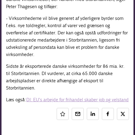
Peter Thagesen og tilføjer:
- Virksomhederne vil blive generet af yderligere byrder som
f.eks. nye toldregler, kontrol af varer ved grænsen og
overførelse af certifikater. Der kan også opstå udfordringer for
udstationerede medarbejdere i Storbritannien, ligesom fri
udveksling af persondata kan blive et problem for danske
virksomheder.
Sidste år eksporterede danske virksomheder for 86 mia. kr.
til Storbritannien. DI vurderer, at cirka 65.000 danske
arbejdspladser er direkte afhængige af eksport til
Storbritannien.
Læs også:
DI: EU’s arbejde for frihandel skaber job og velstand