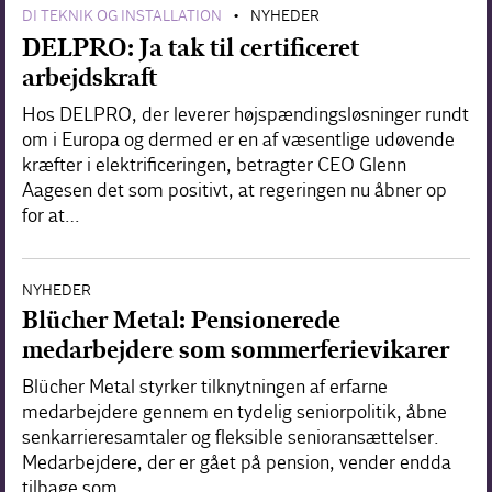
DI TEKNIK OG INSTALLATION
NYHEDER
•
DELPRO: Ja tak til certificeret
arbejdskraft
Hos DELPRO, der leverer højspændingsløsninger rundt
om i Europa og dermed er en af væsentlige udøvende
kræfter i elektrificeringen, betragter CEO Glenn
Aagesen det som positivt, at regeringen nu åbner op
for at…
NYHEDER
Blücher Metal: Pensionerede
medarbejdere som sommerferievikarer
Blücher Metal styrker tilknytningen af erfarne
medarbejdere gennem en tydelig seniorpolitik, åbne
senkarrieresamtaler og fleksible senioransættelser.
Medarbejdere, der er gået på pension, vender endda
tilbage som…