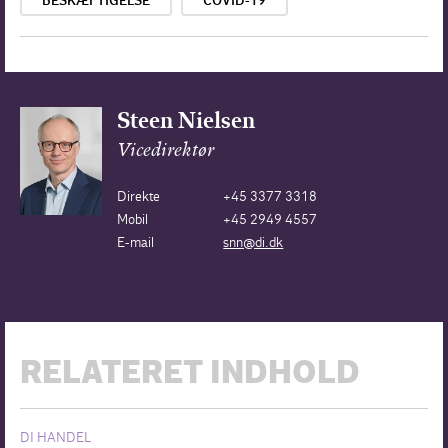
BESKÆFTIGELSE
COVID-19
Steen Nielsen
Vicedirektør
Direkte
+45 3377 3318
Mobil
+45 2949 4557
E-mail
snn@di.dk
RELATERET INDHOLD
DI HANDEL