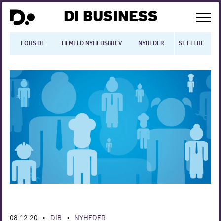
DI BUSINESS
FORSIDE
TILMELD NYHEDSBREV
NYHEDER
SE FLERE
BLOGS
N
Dansk økonomi
Digitalisering
International økonomi
Arbejdsmiljø
Arbejdsmarkedet
Uddannelse
Europapolitik
08.12.20
DIB
NYHEDER
•
•