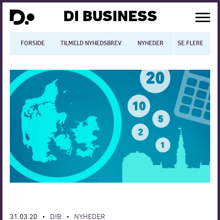
DI BUSINESS
FORSIDE
TILMELD NYHEDSBREV
NYHEDER
SE FLERE
BLOGS
N
Dansk økonomi
Digitalisering
International økonomi
Arbejdsmiljø
Arbejdsmarkedet
Uddannelse
Europapolitik
31.03.20
DIB
NYHEDER
•
•