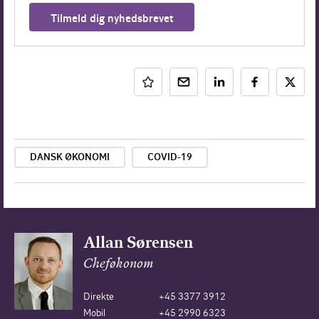
Tilmeld dig nyhedsbrevet
DANSK ØKONOMI
COVID-19
Allan Sørensen
Cheføkonom
Direkte
+45 3377 3912
Mobil
+45 2990 6323