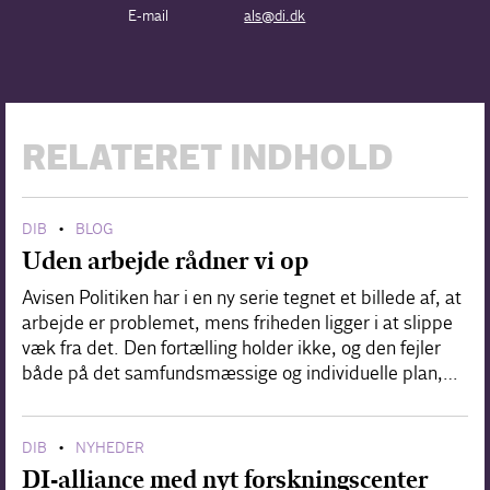
E-mail
als@di.dk
RELATERET INDHOLD
DIB
BLOG
•
Uden arbejde rådner vi op
Avisen Politiken har i en ny serie tegnet et billede af, at
arbejde er problemet, mens friheden ligger i at slippe
væk fra det. Den fortælling holder ikke, og den fejler
både på det samfundsmæssige og individuelle plan,…
DIB
NYHEDER
•
DI-alliance med nyt forskningscenter