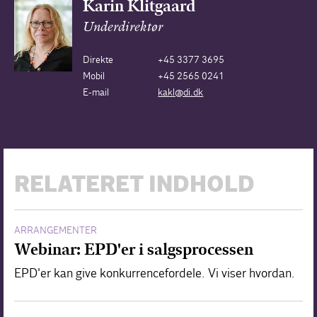
Karin Klitgaard
Underdirektør
Direkte
+45 3377 3695
Mobil
+45 2565 0241
E-mail
kakl@di.dk
RELATERET INDHOLD
ARRANGEMENTER
Webinar: EPD'er i salgsprocessen
EPD'er kan give konkurrencefordele. Vi viser hvordan.