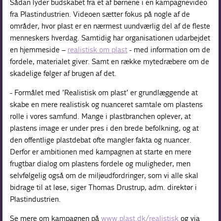
Sådan lyder budskabet fra et af børnene i en kampagnevideo
fra Plastindustrien. Videoen sætter fokus på nogle af de
områder, hvor plast er en nærmest uundværlig del af de fleste
menneskers hverdag. Samtidig har organisationen udarbejdet
en hjemmeside –
realistisk om plast
- med information om de
fordele, materialet giver. Samt en række mytedræbere om de
skadelige følger af brugen af det.
- Formålet med ’Realistisk om plast’ er grundlæggende at
skabe en mere realistisk og nuanceret samtale om plastens
rolle i vores samfund. Mange i plastbranchen oplever, at
plastens image er under pres i den brede befolkning, og at
den offentlige plastdebat ofte mangler fakta og nuancer.
Derfor er ambitionen med kampagnen at starte en mere
frugtbar dialog om plastens fordele og muligheder, men
selvfølgelig også om de miljøudfordringer, som vi alle skal
bidrage til at løse, siger Thomas Drustrup, adm. direktør i
Plastindustrien.
Se mere om kampagnen på
www.plast.dk/realistisk
og via