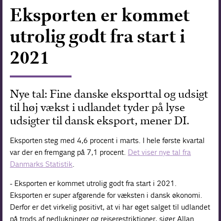
Eksporten er kommet
Forskning
utrolig godt fra start i
2021
Nye tal: Fine danske eksporttal og udsigt
til høj vækst i udlandet tyder på lyse
udsigter til dansk eksport, mener DI.
Eksporten steg med 4,6 procent i marts. I hele første kvartal
var der en fremgang på 7,1 procent.
Det viser nye tal fra
Danmarks Statistik
.
- Eksporten er kommet utrolig godt fra start i 2021.
Eksporten er super afgørende for væksten i dansk økonomi.
Derfor er det virkelig positivt, at vi har øget salget til udlandet
på trods af nedlukninger og rejserestriktioner, siger Allan