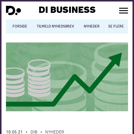
DI BUSINESS
FORSIDE
TILMELD NYHEDSBREV
NYHEDER
SE FLERE
BLOGS
N
Dansk økonomi
Digitalisering
International økonomi
Arbejdsmiljø
Arbejdsmarkedet
Uddannelse
Europapolitik
10.05.21
DIB
NYHEDER
•
•