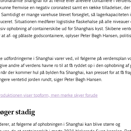
 coronaramte Shanghai for at hente eller aflevere containere i verdens
kunne fremvise en negativ coronatest samt en række tilladelser, der
. Samtidigt er mange varehuse blevet forseglet, så lagerkapaciteten i
duceret. Situationen medfører logistiske flaskehalse på alle niveauer 
assiv ophobning af containerskibe ud for Shanghais kyst. Skibene vent
r at af- og pålaste godscontainere, oplyser Peter Bøgh Hansen, politi
e udfordringerne i Shanghai varer ved, vil følgerne på verdensplan vo
ive andre af verdens havne ro til at få ryddet op i den ophobning af
 når der kommer hul på bylden fra Shanghai, kan presset for at få fra
ngere ventetid jorden rundt, siger Peter Bøgh Hansen.
produktionen viser topform, men mørke skyer forude
øger stadig
rer, at følgerne af ophobningen i Shanghai kan blive større og