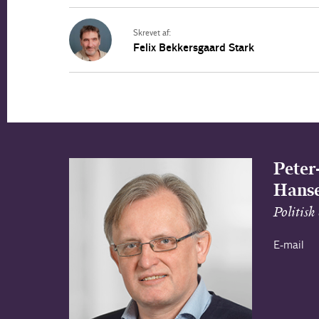
Skrevet af:
Felix Bekkersgaard Stark
Peter
Hans
Politisk
E-mail