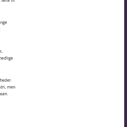
ørte til
ange
g
r,
nedlige
mheder.
tri, men
nsen.