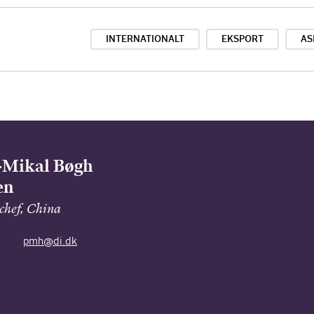
INTERNATIONALT
EKSPORT
AS
-Mikal Bøgh
en
 chef, China
pmh@di.dk