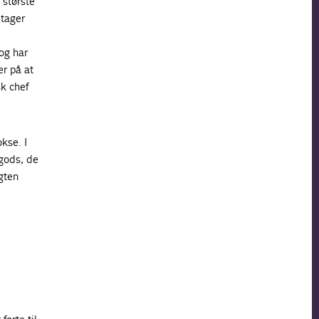
 største
 tager
og har
er på at
sk chef
kse. I
 gods, de
gten