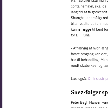
Når lastbiler skal ind i
containerhavn, skal de 
lang tid at få godkendt
Shanghai er kraftigt re
bl.a. resulteret i en m
kunne lægge til land fo
for DI i Kina.
- Afhængig af hvor læng
første omgang kan det g
har til behandling. Men
rundt skabe køer og læ
Læs også:
DI: Industri
Suez-følger sp
Peter Bøgh Hansen vurde