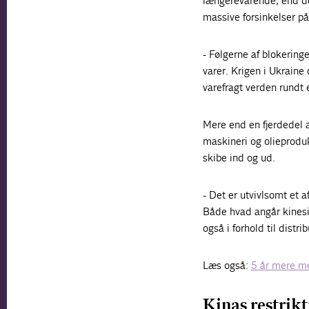
længerevarende, end de 
massive forsinkelser på
- Følgerne af blokering
varer. Krigen i Ukrain
varefragt verden rundt 
Mere end en fjerdedel a
maskineri og olieprodu
skibe ind og ud.
- Det er utvivlsomt et
Både hvad angår kinesi
også i forhold til dist
Læs også:
5 år mere me
Kinas restrik