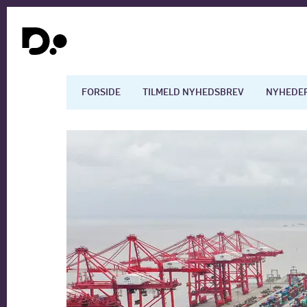
FORSIDE
TILMELD NYHEDSBREV
NYHEDE
Dansk økonomi
Digita
Arbejdsmarkedet
Uddan