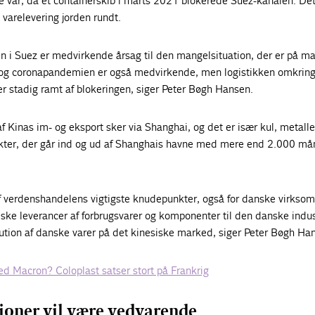
var, da et containerskib i marts 2021 blokerede Suez-kanalen. Det f
 varelevering jorden rundt.
en i Suez er medvirkende årsag til den mangelsituation, der er på m
e og coronapandemien er også medvirkende, men logistikken omkrin
er stadig ramt af blokeringen, siger Peter Bøgh Hansen.
f Kinas im- og eksport sker via Shanghai, og det er især kul, metalle
kter, der går ind og ud af Shanghais havne med mere end 2.000 må
 af verdenshandelens vigtigste knudepunkter, også for danske virkso
ske leverancer af forbrugsvarer og komponenter til den danske indus
ribution af danske varer på det kinesiske marked, siger Peter Bøgh Ha
d Macron? Coloplast satser stort på Frankrig
tioner vil være vedvarende