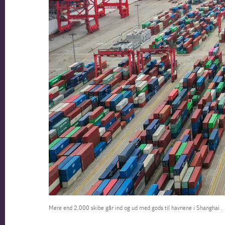
Mere end 2.000 skibe går ind og ud med gods til havnene i Shanghai .