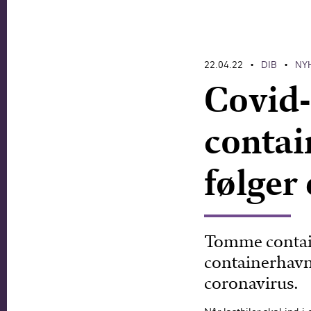
22.04.22
DIB
NY
•
•
Covid-
contai
følger
Tomme contain
containerhavn
coronavirus.