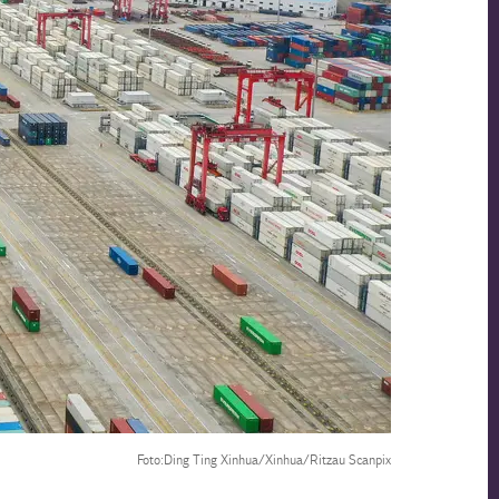
Foto:Ding Ting Xinhua/Xinhua/Ritzau Scanpix