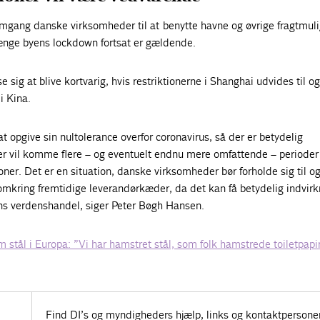
 omgang danske virksomheder til at benytte havne og øvrige fragtmul
ænge byens lockdown fortsat er gældende.
 sig at blive kortvarig, hvis restriktionerne i Shanghai udvides til o
 i Kina.
t opgive sin nultolerance overfor coronavirus, så der er betydelig
der vil komme flere – og eventuelt endnu mere omfattende – periode
oner. Det er en situation, danske virksomheder bør forholde sig til og
r omkring fremtidige leverandørkæder, da det kan få betydelig indvirk
ens verdenshandel, siger Peter Bøgh Hansen.
 stål i Europa: ”Vi har hamstret stål, som folk hamstrede toiletpapi
Find DI’s og myndigheders hjælp, links og kontaktpersone