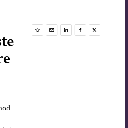
ste
re
 mod