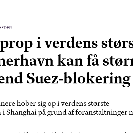
HEDER
prop i verdens stør
nerhavn kan få stør
 end Suez-blokering
ere hober sig op i verdens største
 i Shanghai på grund af foranstaltninger