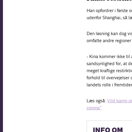
Han opfordrer i første
udenfor Shanghai, så l
Den løsning kan dog vise
omfatte andre regioner
- Kina kommer ikke til a
sandsynlighed for, at 
meget kraftige restirkti
forhold til overvejelse
landets rolle i fremtid
Læs også:
Vild kamp om
corona”
INFO OM