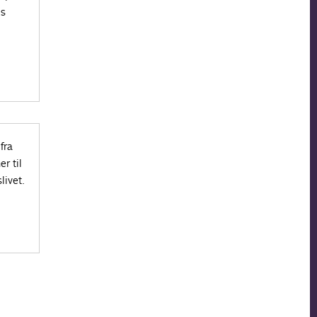
’s
fra
r til
livet.