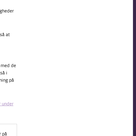
igheder
gså at
r med de
så i
ning på
r under
r på