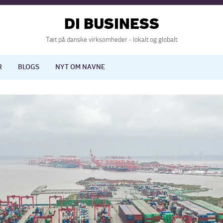
DI BUSINESS
Tæt på danske virksomheder - lokalt og globalt
R
BLOGS
NYT OM NAVNE
lisering
International økonomi
nelse
Europapolitik