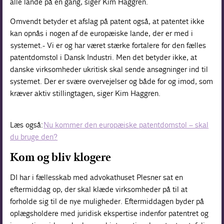
alle lande på en gang, siger Kim Haggren.
Omvendt betyder et afslag på patent også, at patentet ikke
kan opnås i nogen af de europæiske lande, der er med i
systemet.- Vi er og har været stærke fortalere for den fælles
patentdomstol i Dansk Industri. Men det betyder ikke, at
danske virksomheder ukritisk skal sende ansøgninger ind til
systemet. Der er svære overvejelser og både for og imod, som
kræver aktiv stillingtagen, siger Kim Haggren.
Læs også:
Nu kommer den europæiske patentdomstol – skal
du bruge den?
Kom og bliv klogere
DI har i fællesskab med advokathuset Plesner sat en
eftermiddag op, der skal klæde virksomheder på til at
forholde sig til de nye muligheder. Eftermiddagen byder på
oplægsholdere med juridisk ekspertise indenfor patentret og