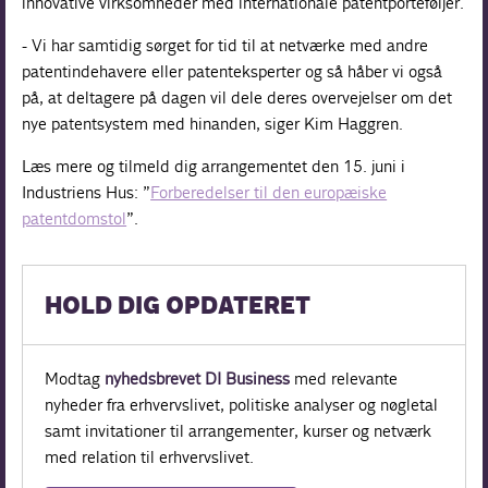
innovative virksomheder med internationale patentporteføljer.
- Vi har samtidig sørget for tid til at netværke med andre
patentindehavere eller patenteksperter og så håber vi også
på, at deltagere på dagen vil dele deres overvejelser om det
nye patentsystem med hinanden, siger Kim Haggren.
Læs mere og tilmeld dig arrangementet den 15. juni i
Industriens Hus: ”
Forberedelser til den europæiske
patentdomstol
”.
HOLD DIG OPDATERET
Modtag
nyhedsbrevet DI Business
med relevante
nyheder fra erhvervslivet, politiske analyser og nøgletal
samt invitationer til arrangementer, kurser og netværk
med relation til erhvervslivet.