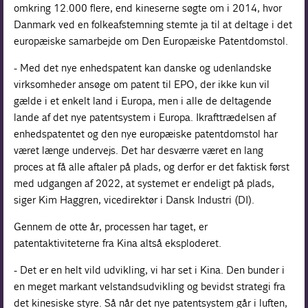
omkring 12.000 flere, end kineserne søgte om i 2014, hvor
Danmark ved en folkeafstemning stemte ja til at deltage i det
europæiske samarbejde om Den Europæiske Patentdomstol.
- Med det nye enhedspatent kan danske og udenlandske
virksomheder ansøge om patent til EPO, der ikke kun vil
gælde i et enkelt land i Europa, men i alle de deltagende
lande af det nye patentsystem i Europa. Ikrafttrædelsen af
enhedspatentet og den nye europæiske patentdomstol har
været længe undervejs. Det har desværre været en lang
proces at få alle aftaler på plads, og derfor er det faktisk først
med udgangen af 2022, at systemet er endeligt på plads,
siger Kim Haggren, vicedirektør i Dansk Industri (DI).
Gennem de otte år, processen har taget, er
patentaktiviteterne fra Kina altså eksploderet.
- Det er en helt vild udvikling, vi har set i Kina. Den bunder i
en meget markant velstandsudvikling og bevidst strategi fra
det kinesiske styre. Så når det nye patentsystem går i luften,