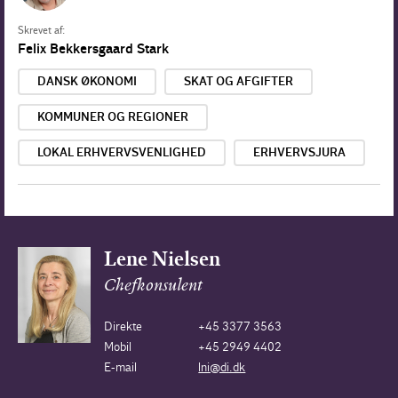
Skrevet af:
Felix Bekkersgaard Stark
DANSK ØKONOMI
SKAT OG AFGIFTER
KOMMUNER OG REGIONER
LOKAL ERHVERVSVENLIGHED
ERHVERVSJURA
Lene Nielsen
Chefkonsulent
Direkte
+45 3377 3563
Mobil
+45 2949 4402
E-mail
lni@di.dk