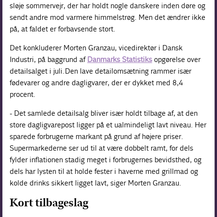
sløje sommervejr, der har holdt nogle danskere inden døre og
sendt andre mod varmere himmelstrøg. Men det ændrer ikke
på, at faldet er forbavsende stort.
Det konkluderer Morten Granzau, vicedirektør i Dansk
Industri, på baggrund af
Danmarks Statistiks
opgørelse over
detailsalget i juli. Den lave detailomsætning rammer især
fødevarer og andre dagligvarer, der er dykket med 8,4
procent.
- Det samlede detailsalg bliver især holdt tilbage af, at den
store dagligvarepost ligger på et ualmindeligt lavt niveau. Her
sparede forbrugerne markant på grund af højere priser.
Supermarkederne ser ud til at være dobbelt ramt, for dels
fylder inflationen stadig meget i forbrugernes bevidsthed, og
dels har lysten til at holde fester i haverne med grillmad og
kolde drinks sikkert ligget lavt, siger Morten Granzau.
Kort tilbageslag