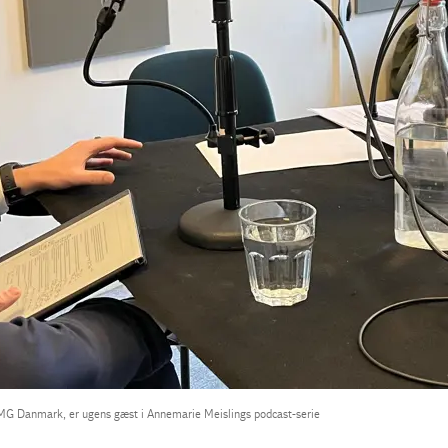
PMG Danmark, er ugens gæst i Annemarie Meislings podcast-serie