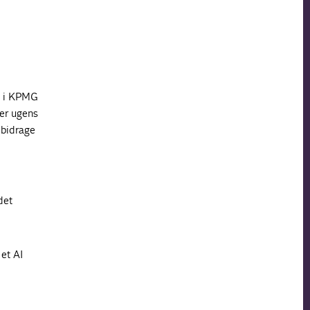
d i KPMG
 er ugens
n bidrage
i
det
et AI