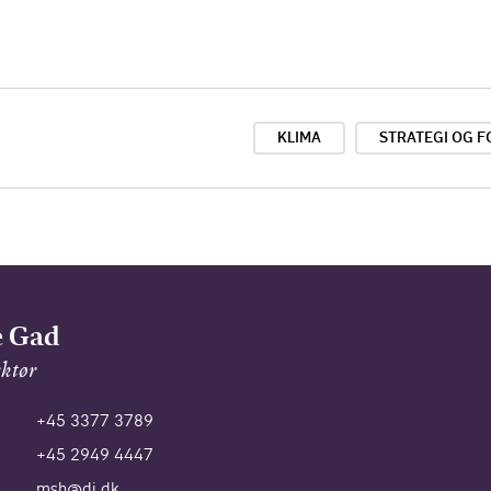
KLIMA
STRATEGI OG 
e Gad
ektør
+45 3377 3789
+45 2949 4447
msh@di.dk