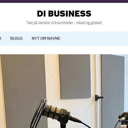
DI BUSINESS
Tæt på danske virksomheder - lokalt og globalt
R
BLOGS
NYT OM NAVNE
lisering
International økonomi
nelse
Europapolitik