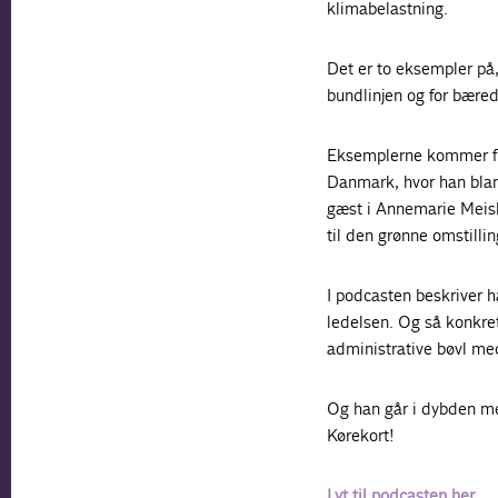
klimabelastning.
Det er to eksempler på,
bundlinjen og for bære
Eksemplerne kommer fr
Danmark, hvor han blan
gæst i Annemarie Meisl
til den grønne omstillin
I podcasten beskriver h
ledelsen. Og så konkret
administrative bøvl me
Og han går i dybden me
Kørekort!
Lyt til podcasten her