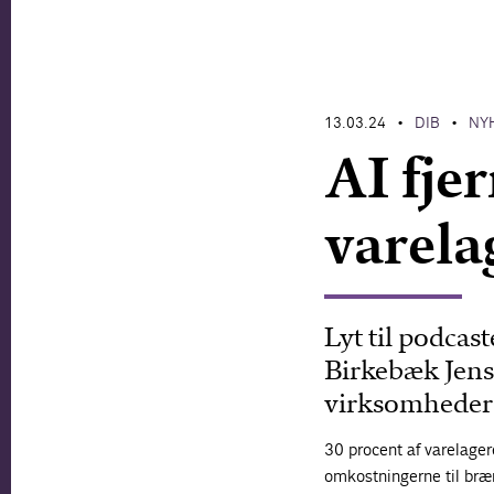
13.03.24
DIB
NY
•
•
AI fje
varela
Lyt til podca
Birkebæk Jense
virksomheder 
30 procent af varelager
omkostningerne til bræn