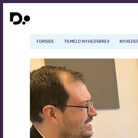
FORSIDE
TILMELD NYHEDSBREV
NYHEDE
Dansk økonomi
Digita
Arbejdsmarkedet
Uddan