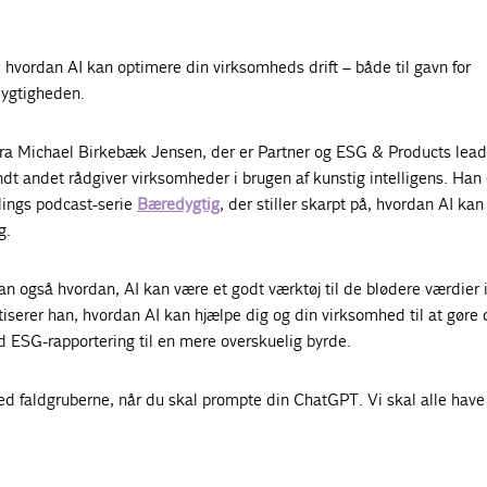
 hvordan AI kan optimere din virksomheds drift – både til gavn for
dygtigheden.
a Michael Birkebæk Jensen, der er Partner og ESG & Products lea
dt andet rådgiver virksomheder i brugen af kunstig intelligens. Han
ings podcast-serie
Bæredygtig
, der stiller skarpt på, hvordan AI ka
g.
an også hvordan, AI kan være et godt værktøj til de blødere værdier 
iserer han, hvordan AI kan hjælpe dig og din virksomhed til at gøre 
d ESG-rapportering til en mere overskuelig byrde.
d faldgruberne, når du skal prompte din ChatGPT. Vi skal alle have 